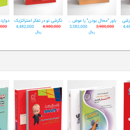
وزشی
باور "محال بودن" را عوض کن
نگرشی نو در تفکر استراتژیک
,000
4,482,000
4,980,000
3,582,000
3,980,000
4,4
ریال
ریال