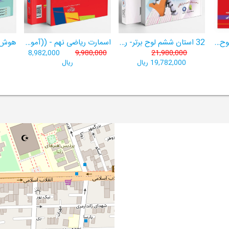
هوش برتر ششم 1404لوح برتر- ((ویژۀ آزمون تیزهوشان پایۀ ششم+ فیلم آموزشی + سامانۀ آزمون‌ساز رایگان))
32 استان ششم لوح برتر- ربات باهوش ششم ((به همراه سامانۀ آزمون‌ساز رایگان))
اسمارت ریاضی نهم - ((آموزش پیشرفتۀ ریاضی تیزهوشان و نمونه‌دولتی نهم+ سامانۀ آزمون‌ساز آنلاین))
8,982,000
9,980,000
21,980,000
19,782,000 ریال
ریال