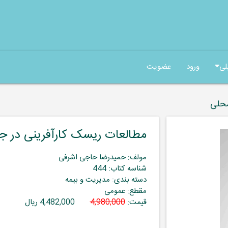
لی
ورود
عضویت
محلی
مطالعات ریسک کارآفرینی در ج
مولف: حمیدرضا حاجی اشرفی
شناسه کتاب: 444
دسته بندی: مدیریت و بیمه
مقطع: عمومی
قیمت:
4,980,000
4,482,000 ریال