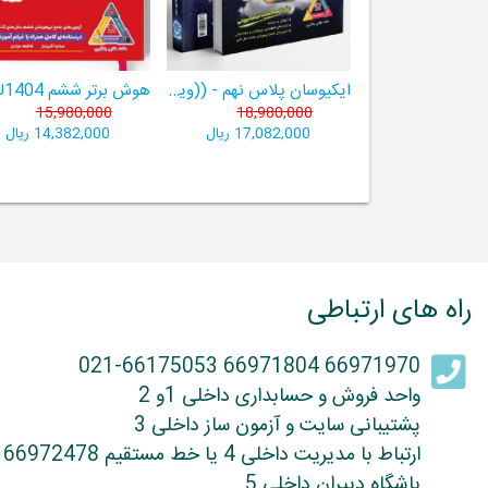
ایکیوسان پلاس نهم - ((ویژۀ مدارس نمونه دولتی، تیزهوشان و سمپاد+ فیلم‌های آموزشی+سامانۀ آزمون‌ساز رایگان))
15,980,000
18,980,000
17,082,000 ریال
14,382,000 ریال
راه های ارتباطی
66971970 66971804 021-66175053
واحد فروش و حسابداری داخلی 1و 2
پشتیبانی سایت و آزمون ساز داخلی 3
ارتباط با مدیریت داخلی 4 یا خط مستقیم 66972478
باشگاه دبیران داخلی 5