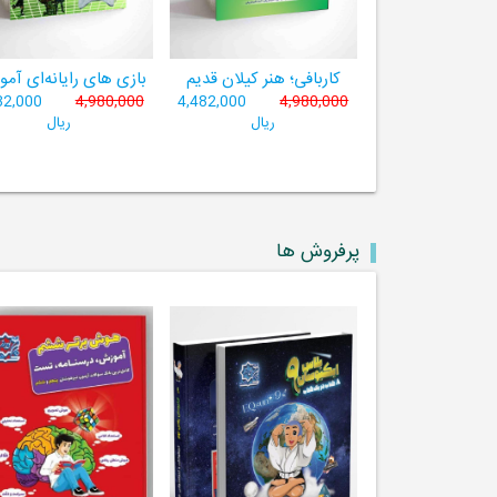
کاربافی؛ هنر کیلان قدیم
بازی های رایانه‌ای آم
82,000
4,980,000
4,482,000
4,980,000
ریال
ریال
پرفروش ها