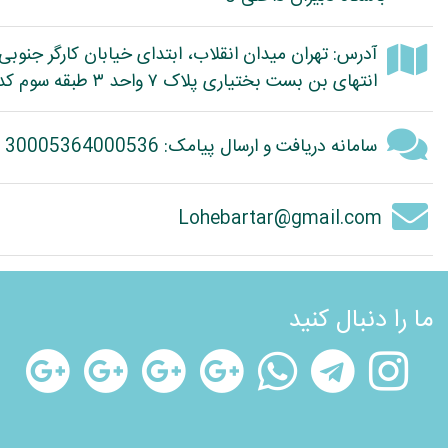
آدرس: تهران میدان انقلاب، ابتدای خیابان کارگر جنوبی
انتهای بن بست بختیاری پلاک ۷ واحد ۳ طبقه سوم کد پستی: 1314614363
سامانه دریافت و ارسال پیامک: 30005364000536
Lohebartar@gmail.com
ما را دنبال کنید