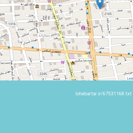
Leaf
lohebartar.ir/67531168.txt