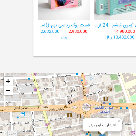
هوش آزمون ششم - 24 آزمون شبیه ساز تیزهوشان
فست بوک ریاضی نهم-((آموزش سریع، آسان و کامل ریاضی پایۀ نهم))
2,682,000
2,980,000
14,980,000
13,482,000 ریال
ریال
+
−
×
انتشارات لوح برتر