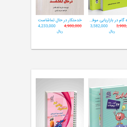
دوازده گام در بازاریابی موفق بیمه
خدمتکار در حال تماشاست
4,233,000
4,980,000
3,582,000
3,980
ریال
ریال