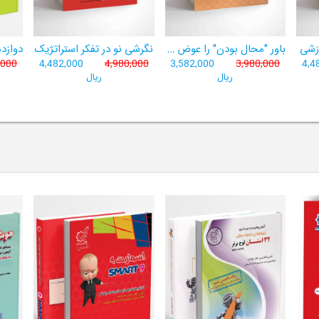
وزشی
باور "محال بودن" را عوض کن
نگرشی نو در تفکر استراتژیک
,000
4,482,000
4,980,000
3,582,000
3,980,000
4,4
ریال
ریال