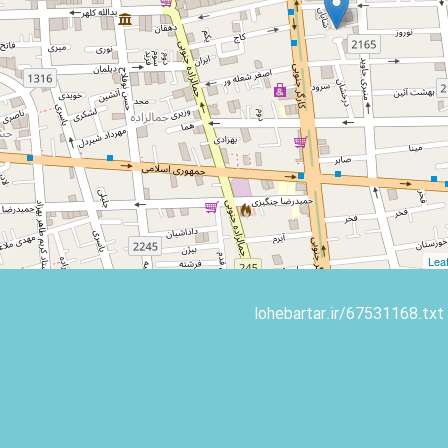
Leaf
lohebartar.ir/67531168.txt