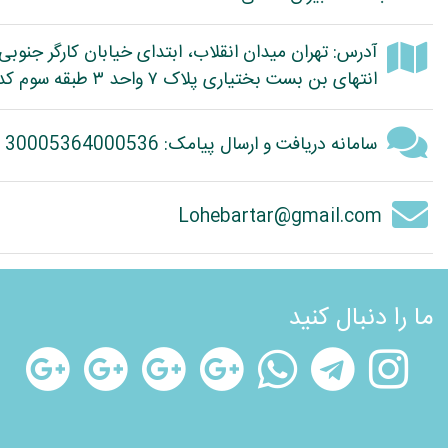
آدرس: تهران میدان انقلاب، ابتدای خیابان کارگر جنوبی
انتهای بن بست بختیاری پلاک ۷ واحد ۳ طبقه سوم کد پستی: 1314614363
سامانه دریافت و ارسال پیامک: 30005364000536
Lohebartar@gmail.com
ما را دنبال کنید