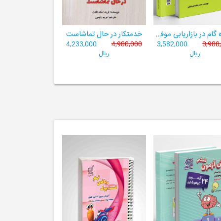
دوازده گام در بازاریابی موفق بیمه
خدمتکار در حال تماشاست
4,233,000
4,980,000
3,582,000
3,980
ریال
ریال