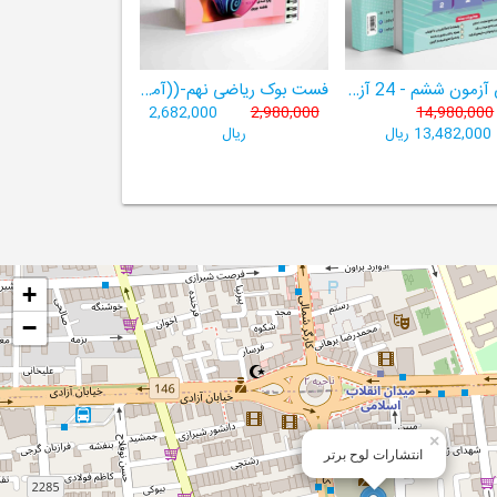
هوش آزمون ششم - 24 آزمون شبیه ساز تیزهوشان
فست بوک ریاضی نهم-((آموزش سریع، آسان و کامل ریاضی پایۀ نهم))
2,682,000
2,980,000
14,980,000
13,482,000 ریال
ریال
+
−
×
انتشارات لوح برتر