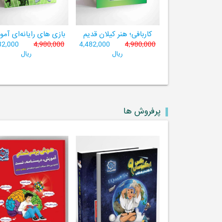
کاربافی؛ هنر کیلان قدیم
بازی های رایانه‌ای آم
82,000
4,980,000
4,482,000
4,980,000
ریال
ریال
پرفروش ها