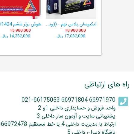
ایکیوسان پلاس نهم - ((ویژۀ مدارس نمونه دولتی، تیزهوشان و سمپاد+ فیلم‌های آموزشی+سامانۀ آزمون‌ساز رایگان))
15,980,000
18,980,000
17,082,000 ریال
14,382,000 ریال
راه های ارتباطی
66971970 66971804 021-66175053
واحد فروش و حسابداری داخلی 1و 2
پشتیبانی سایت و آزمون ساز داخلی 3
ارتباط با مدیریت داخلی 4 یا خط مستقیم 66972478
باشگاه دبیران داخلی 5