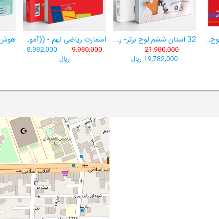
هوش برتر ششم 1404لوح برتر- ((ویژۀ آزمون تیزهوشان پایۀ ششم+ فیلم آموزشی + سامانۀ آزمون‌ساز رایگان))
32 استان ششم لوح برتر- ربات باهوش ششم ((به همراه سامانۀ آزمون‌ساز رایگان))
اسمارت ریاضی نهم - ((آموزش پیشرفتۀ ریاضی تیزهوشان و نمونه‌دولتی نهم+ سامانۀ آزمون‌ساز آنلاین))
8,982,000
9,980,000
21,980,000
19,782,000 ریال
ریال