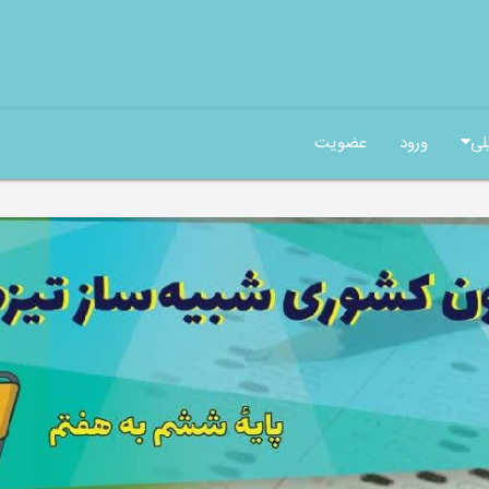
لی
ورود
عضویت