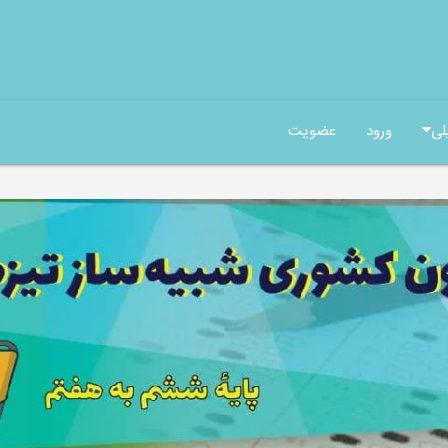
لی
ورود
عضویت