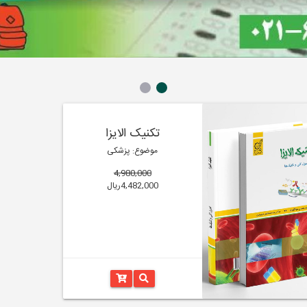
تکنیک الایزا
موضوع: پزشکی
4,980,000
4,482,000ریال