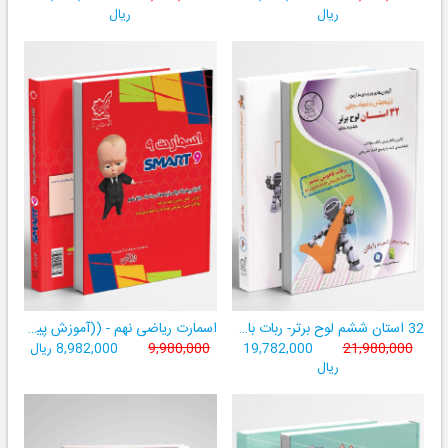
ریال
ریال
32 استان ششم لوح برتر- ربات باهوش ششم ((به همراه سامانۀ آزمون‌ساز رایگان))
اسمارت ریاضی نهم - ((آموزش پیشرفتۀ ریاضی تیزهوشان و نمونه‌دولتی نهم+ سامانۀ آزمون‌ساز آنلاین))
21,980,000
19,782,000
9,980,000
8,982,000 ریال
ریال