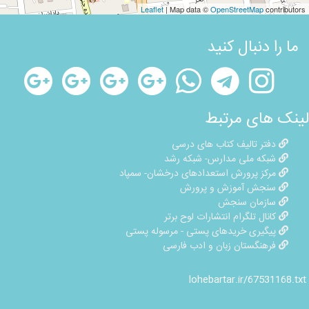
Leaflet
| Map data ©
OpenStreetMap
contributors
ما را دنبال کنید
لینک های مرتبط
دفتر تالیف کتاب های درسی
شبکه ملی مدارس- شبکه رشد
مرکز پرورش استعدادهای درخشان- سمپاد
سنجش آموزش و پرورش
سازمان سنجش
کانال تلگرام انتشارات لوح برتر
پیگیری خریدهای پستی - مرسوله پستی
فرهنگستان زبان و ادب فارسی
lohebartar.ir/67531168.txt