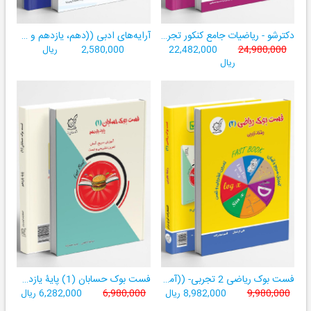
دکترشو - ریاضیات جامع کنکور تجربی - دهم،یازدهم،دوازدهم - جلد یک (درسنامه، تست، آزمون)
آرایه‌های ادبی ((دهم، یازدهم و دوازدهم کلیه رشته‌‌ها))
24,980,000
22,482,000
2,580,000
ریال
ریال
فست بوک ریاضی 2 تجربی- ((آموزش سریع، آسان و کامل ریاضی پایۀ یازدهم))
فست بوک حسابان (1) پایۀ یازدهم
9,980,000
8,982,000 ریال
6,980,000
6,282,000 ریال