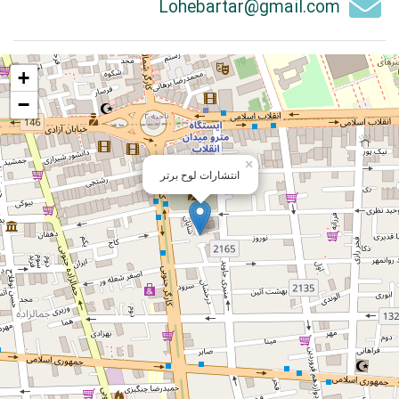
Lohebartar@gmail.com
+
−
×
انتشارات لوح برتر