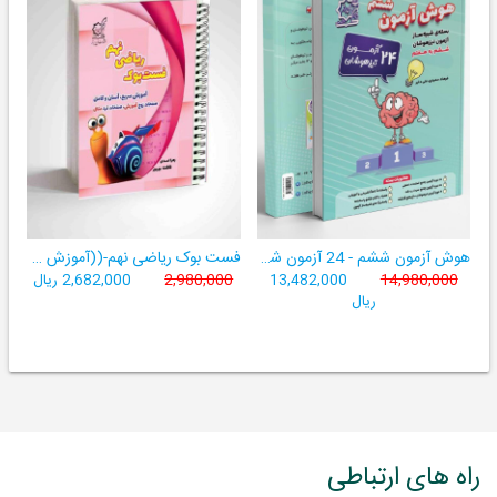
هوش آزمون ششم - 24 آزمون شبیه ساز تیزهوشان
فست بوک ریاضی نهم-((آموزش سریع، آسان و کامل ریاضی پایۀ نهم))
14,980,000
13,482,000
2,980,000
2,682,000 ریال
ریال
راه های ارتباطی