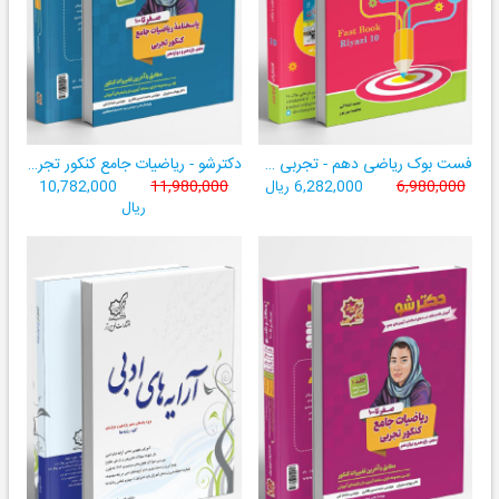
فست بوک ریاضی دهم - تجربی و ریاضی ((آموزش سریع، آسان و کامل ریاضی پایۀ دهم))
دکترشو - ریاضیات جامع کنکور تجربی - دهم،یازدهم،دوازدهم - جلد دو (پاسخنامه)
6,980,000
6,282,000 ریال
11,980,000
10,782,000
ریال