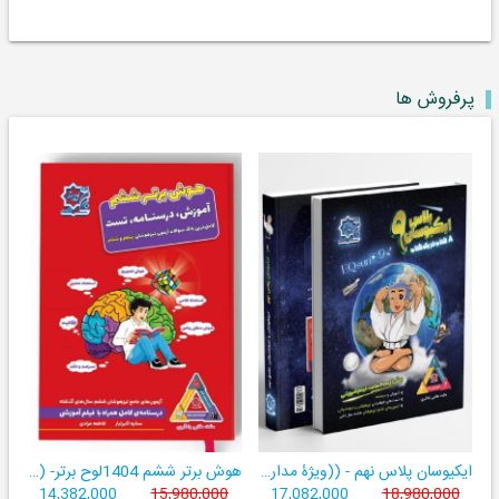
پرفروش ها
ایکیوسان پلاس نهم - ((ویژۀ مدارس نمونه دولتی، تیزهوشان و سمپاد+ فیلم‌های آموزشی+سامانۀ آزمون‌ساز رایگان))
هوش برتر ششم 1404لوح برتر- ((ویژۀ آزمون تیزهوشان پایۀ ششم+ فیلم آموزشی + سامانۀ آزمون‌ساز رایگان))
14,382,000
15,980,000
17,082,000
18,980,000