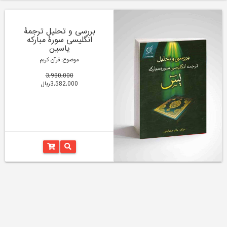
بررسی و تحلیل ترجمۀ
انگلیسی سورۀ مبارکه
یاسین
موضوع: قرآن کریم
3,980,000
3,582,000ریال