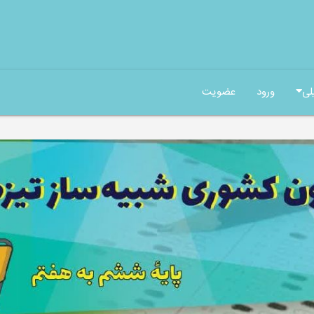
لی
ورود
عضویت