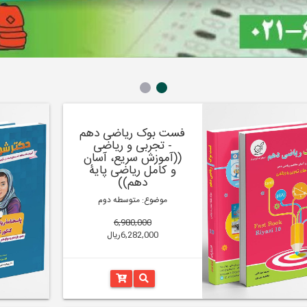
فست بوک ریاضی دهم
- تجربی و ریاضی
((آموزش سریع، آسان
و کامل ریاضی پایۀ
دهم))
موضوع: متوسطه دوم
6,980,000
6,282,000ریال