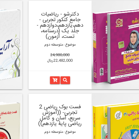
دکترشو - ریاضیات
جامع کنکور تجربی -
دهم،یازدهم،دوازدهم -
جلد یک (درسنامه،
تست، آزمون)
موضوع: متوسطه دوم
24,980,000
22,482,000ریال
فست بوک ریاضی 2
تجربی- ((آموزش
سریع، آسان و کامل
ریاضی پایۀ یازدهم))
موضوع: متوسطه دوم