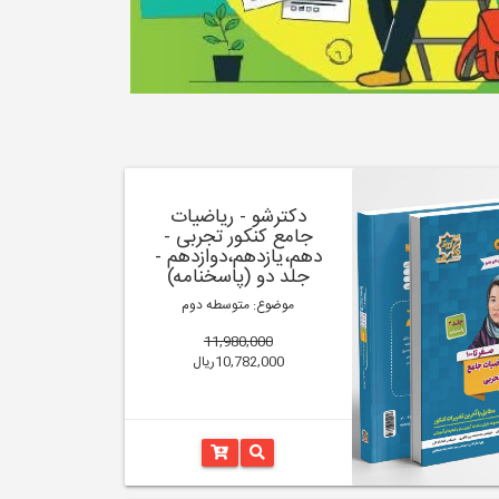
دکترشو - ریاضیات
جامع کنکور تجربی -
دهم،یازدهم،دوازدهم -
جلد دو (پاسخنامه)
موضوع: متوسطه دوم
11,980,000
10,782,000ریال