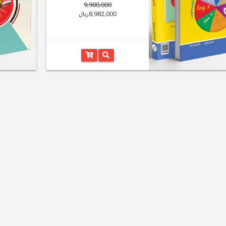
9,980,000
8,982,000ریال