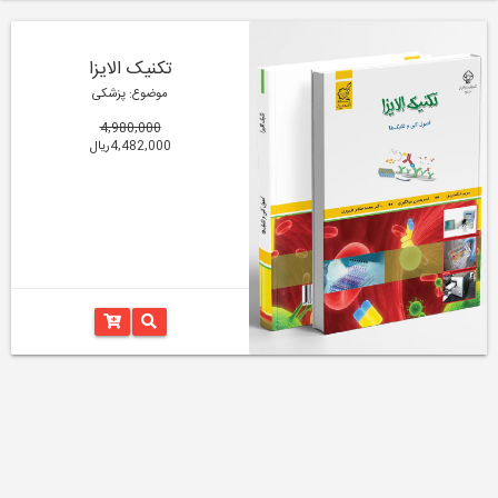
تکنیک الایزا
موضوع: پزشکی
4,980,000
4,482,000ریال