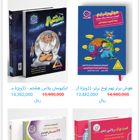
هوش برتر نهم لوح برتر- ((ویژۀ آزمون تیزهوشان پایۀ نهم+ فیلم آموزشی + سامانۀ آزمون‌ساز رایگان))
ایکیوسان پلاس هشتم - ((ویژۀ مدارس نمونه دولتی، تیزهوشان و سمپاد+ فیلم‌های آموزشی+سامانۀ آزمون‌ساز رایگان))
14,382,000
15,980,000
13,482,000
14,980,000
ریال
ریال