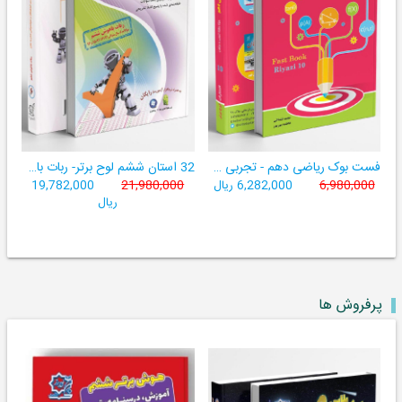
فست بوک ریاضی دهم - تجربی و ریاضی ((آموزش سریع، آسان و کامل ریاضی پایۀ دهم))
32 استان ششم لوح برتر- ربات باهوش ششم ((به همراه سامانۀ آزمون‌ساز رایگان))
6,980,000
6,282,000 ریال
21,980,000
19,782,000
ریال
پرفروش ها