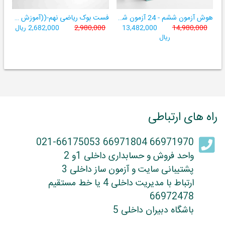
هوش آزمون ششم - 24 آزمون شبیه ساز تیزهوشان
فست بوک ریاضی نهم-((آموزش سریع، آسان و کامل ریاضی پایۀ نهم))
14,980,000
13,482,000
2,980,000
2,682,000 ریال
ریال
راه های ارتباطی
66971970 66971804 021-66175053
واحد فروش و حسابداری داخلی 1و 2
پشتیبانی سایت و آزمون ساز داخلی 3
ارتباط با مدیریت داخلی 4 یا خط مستقیم
66972478
باشگاه دبیران داخلی 5