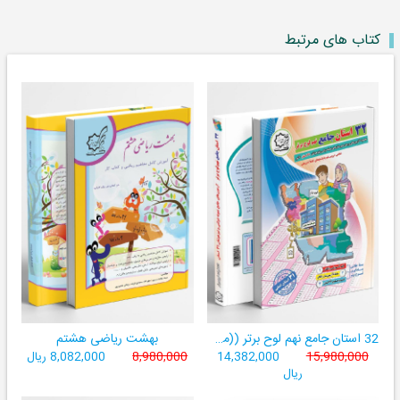
کتاب های مرتبط
32 استان جامع نهم لوح برتر ((مجموعه آزمون‌های وروردی دبیرستان‌های نمونه‌دولتی 31 استان کشور+ فیلم‌های آموزشی +سامانۀ آزمون ساز آنلاین))
بهشت ریاضی هشتم
15,980,000
14,382,000
8,980,000
8,082,000 ریال
ریال