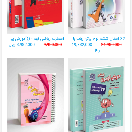
32 استان ششم لوح برتر- ربات باهوش ششم ((به همراه سامانۀ آزمون‌ساز رایگان))
اسمارت ریاضی نهم - ((آموزش پیشرفتۀ ریاضی تیزهوشان و نمونه‌دولتی نهم+ سامانۀ آزمون‌ساز آنلاین))
21,980,000
19,782,000
9,980,000
8,982,000 ریال
ریال