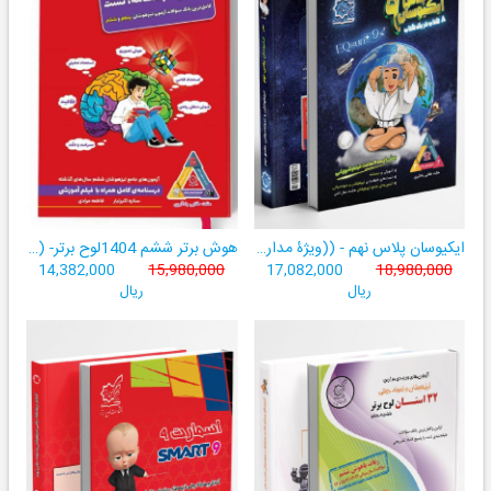
ایکیوسان پلاس نهم - ((ویژۀ مدارس نمونه دولتی، تیزهوشان و سمپاد+ فیلم‌های آموزشی+سامانۀ آزمون‌ساز رایگان))
هوش برتر ششم 1404لوح برتر- ((ویژۀ آزمون تیزهوشان پایۀ ششم+ فیلم آموزشی + سامانۀ آزمون‌ساز رایگان))
14,382,000
15,980,000
17,082,000
18,980,000
ریال
ریال