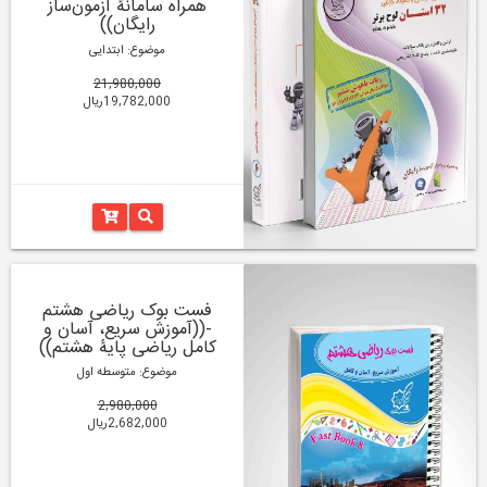
همراه سامانۀ آزمون‌ساز
رایگان))
موضوع: ابتدایی
21,980,000
19,782,000ریال
فست بوک ریاضی هشتم
-((آموزش سریع، آسان و
کامل ریاضی پایۀ هشتم))
موضوع: متوسطه اول
2,980,000
2,682,000ریال