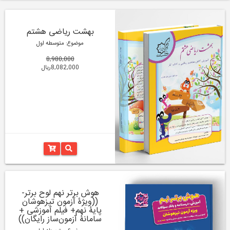
بهشت ریاضی هشتم
موضوع: متوسطه اول
8,980,000
8,082,000ریال
هوش برتر نهم لوح برتر-
((ویژۀ آزمون تیزهوشان
پایۀ نهم+ فیلم آموزشی +
سامانۀ آزمون‌ساز رایگان))