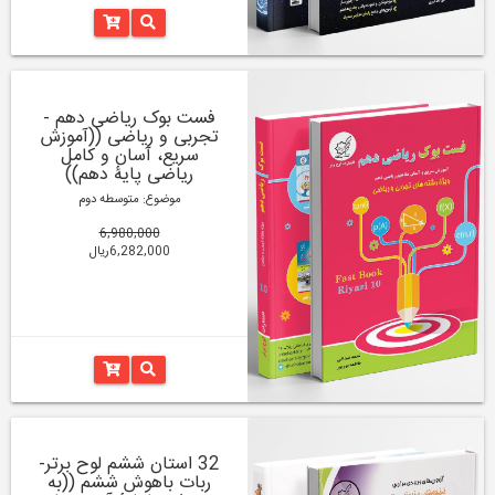
فست بوک ریاضی دهم -
تجربی و ریاضی ((آموزش
سریع، آسان و کامل
ریاضی پایۀ دهم))
موضوع: متوسطه دوم
6,980,000
6,282,000ریال
32 استان ششم لوح برتر-
ربات باهوش ششم ((به