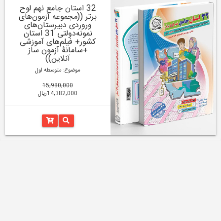
32 استان جامع نهم لوح
برتر ((مجموعه آزمون‌های
وروردی دبیرستان‌های
نمونه‌دولتی 31 استان
کشور+ فیلم‌های آموزشی
+سامانۀ آزمون ساز
آنلاین))
موضوع: متوسطه اول
15,980,000
14,382,000ریال