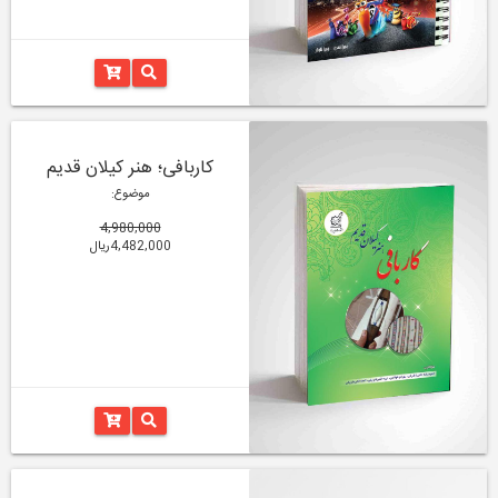
کاربافی؛ هنر کیلان قدیم
موضوع:
4,980,000
4,482,000ریال