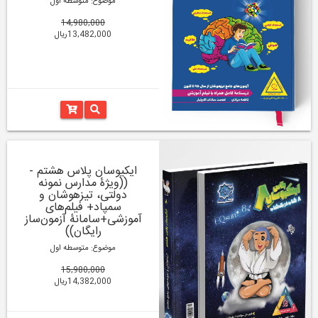
موضوع: متوسطه اول
14,980,000
13,482,000ریال
ایکیوسان پلاس هشتم -
((ویژۀ مدارس نمونه
دولتی، تیزهوشان و
سمپاد+ فیلم‌های
آموزشی+سامانۀ آزمون‌ساز
رایگان))
موضوع: متوسطه اول
15,980,000
14,382,000ریال