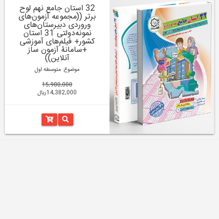
32 استان جامع نهم لوح
برتر ((مجموعه آزمون‌های
وروردی دبیرستان‌های
نمونه‌دولتی 31 استان
کشور+ فیلم‌های آموزشی
+سامانۀ آزمون ساز
آنلاین))
موضوع: متوسطه اول
15,980,000
14,382,000ریال