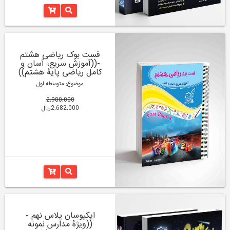
فست بوک ریاضی هشتم
-((آموزش سریع، آسان و
کامل ریاضی پایۀ هشتم))
موضوع: متوسطه اول
2,980,000
2,682,000ریال
ایکیوسان پلاس نهم -
((ویژۀ مدارس نمونه