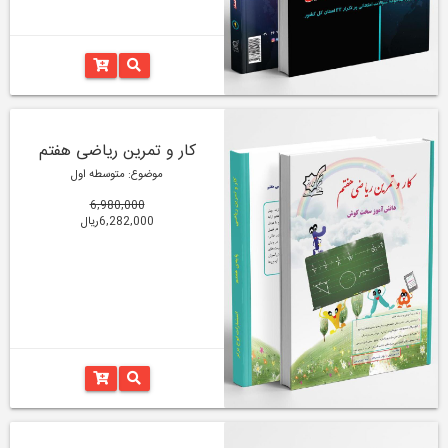
کار و تمرین ریاضی هفتم
موضوع: متوسطه اول
6,980,000
6,282,000ریال