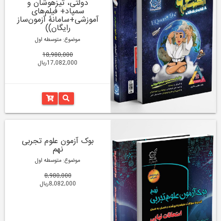
دولتی، تیزهوشان و
سمپاد+ فیلم‌های
آموزشی+سامانۀ آزمون‌ساز
رایگان))
موضوع: متوسطه اول
18,980,000
17,082,000ریال
بوک آزمون علوم تجربی
نهم
موضوع: متوسطه اول
8,980,000
8,082,000ریال