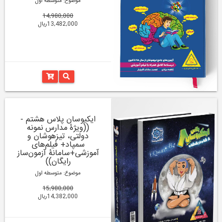
موضوع: متوسطه اول
14,980,000
13,482,000ریال
ایکیوسان پلاس هشتم -
((ویژۀ مدارس نمونه
دولتی، تیزهوشان و
سمپاد+ فیلم‌های
آموزشی+سامانۀ آزمون‌ساز
رایگان))
موضوع: متوسطه اول
15,980,000
14,382,000ریال