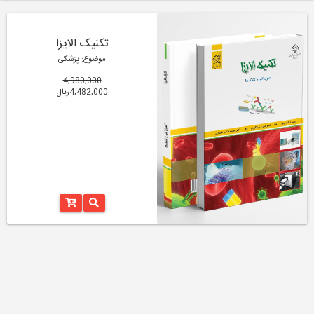
تکنیک الایزا
موضوع: پزشکی
4,980,000
4,482,000ریال