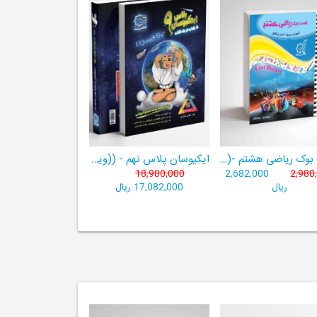
فست بوک ریاضی هشتم -((آموزش سریع، آسان و کامل ریاضی پایۀ هشتم))
ایکیوسان پلاس نهم - ((ویژۀ مدارس نمونه دولتی، تیزهوشان و سمپاد+ فیلم‌های آموزشی+سامانۀ آزمون‌ساز رایگان))
18,980,000
2,682,000
2,980
ریال
17,082,000 ریال