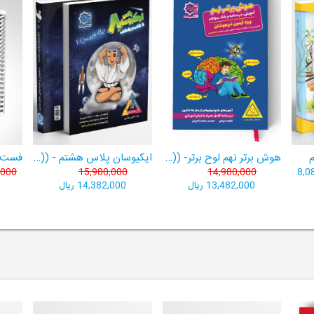
هوش برتر نهم لوح برتر- ((ویژۀ آزمون تیزهوشان پایۀ نهم+ فیلم آموزشی + سامانۀ آزمون‌ساز رایگان))
ایکیوسان پلاس هشتم - ((ویژۀ مدارس نمونه دولتی، تیزهوشان و سمپاد+ فیلم‌های آموزشی+سامانۀ آزمون‌ساز رایگان))
,000
15,980,000
14,980,000
8,0
13,482,000 ریال
14,382,000 ریال