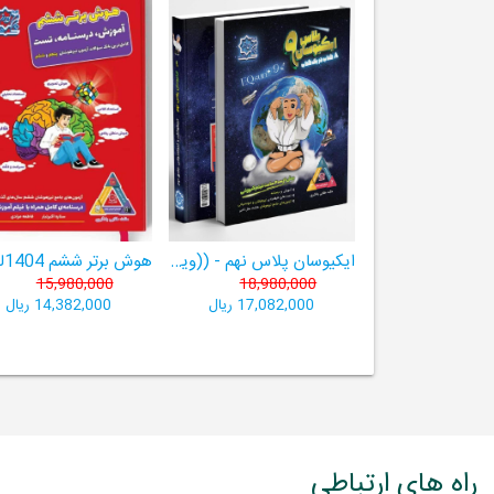
ایکیوسان پلاس نهم - ((ویژۀ مدارس نمونه دولتی، تیزهوشان و سمپاد+ فیلم‌های آموزشی+سامانۀ آزمون‌ساز رایگان))
15,980,000
18,980,000
17,082,000 ریال
14,382,000 ریال
راه های ارتباطی