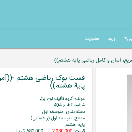
لی
ورود
عضویت
ع، آسان و کامل ریاضی پایۀ هشتم))
فست بوک ریاضی هشتم -((آمو
پایۀ هشتم))
مولف: گروه تألیف لوح برتر
شناسه کتاب: 404
دسته بندی: متوسطه اول
مقطع: متوسطه اول (راهنمایی)
پایه: هشتم
قیمت:
2,980,000
2,682,000 ریال