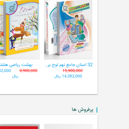
32 استان جامع نهم لوح برتر ((مجموعه آزمون‌های وروردی دبیرستان‌های نمونه‌دولتی 31 استان کشور+ فیلم‌های آموزشی +سامانۀ آزمون ساز آنلاین))
بهشت ریاضی هشتم
82,000
8,980,000
15,980,000
14,382,000 ریال
ریال
پرفروش ها