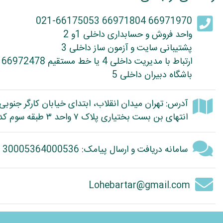
66971970 66971804 021-66175053
واحد فروش و حسابداری داخلی 1و 2
پشتیبانی سایت و آزمون ساز داخلی 3
ارتباط با مدیریت داخلی 4 یا خط مستقیم 66972478
باشگاه دبیران داخلی 5
آدرس: تهران میدان انقلاب، ابتدای خیابان کارگر جنوبی
انتهای بن بست بختیاری پلاک ۷ واحد ۳ طبقه سوم کد پستی: 1314614363
سامانه دریافت و ارسال پیامک: 30005364000536
Lohebartar@gmail.com