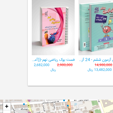
هوش آزمون ششم - 24 آزمون شبیه ساز تیزهوشان
فست بوک ریاضی نهم-((آموزش سریع، آسان و کامل ریاضی پایۀ نهم))
2,682,000
2,980,000
14,980,000
13,482,000 ریال
ریال
+