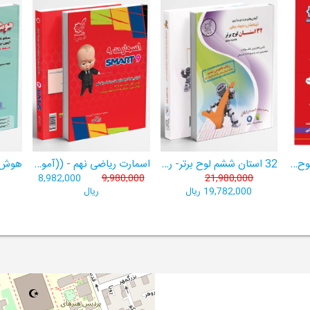
هوش برتر ششم 1404لوح برتر- ((ویژۀ آزمون تیزهوشان پایۀ ششم+ فیلم آموزشی + سامانۀ آزمون‌ساز رایگان))
32 استان ششم لوح برتر- ربات باهوش ششم ((به همراه سامانۀ آزمون‌ساز رایگان))
اسمارت ریاضی نهم - ((آموزش پیشرفتۀ ریاضی تیزهوشان و نمونه‌دولتی نهم+ سامانۀ آزمون‌ساز آنلاین))
8,982,000
9,980,000
21,980,000
19,782,000 ریال
ریال