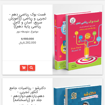
فست بوک ریاضی دهم -
تجربی و ریاضی ((آموزش
سریع، آسان و کامل
ریاضی پایۀ دهم))
موضوع: متوسطه دوم
6,980,000
6,282,000ریال
دکترشو - ریاضیات جامع
کنکور تجربی -
دهم،یازدهم،دوازدهم -
جلد دو (پاسخنامه)