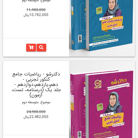
موضوع: متوسطه دوم
11,980,000
10,782,000ریال
دکترشو - ریاضیات جامع
کنکور تجربی -
دهم،یازدهم،دوازدهم -
جلد یک (درسنامه، تست،
آزمون)
موضوع: متوسطه دوم
24,980,000
22,482,000ریال