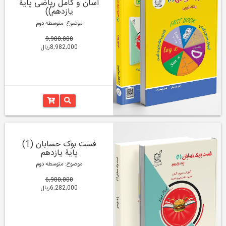
آسان و کامل ریاضی پایۀ
یازدهم))
موضوع: متوسطه دوم
9,980,000
8,982,000ریال
فست بوک حسابان (1)
پایۀ یازدهم
موضوع: متوسطه دوم
6,980,000
6,282,000ریال