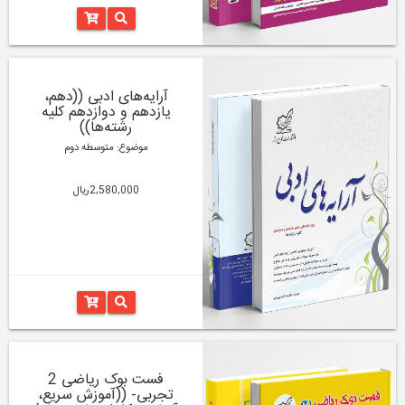
آرایه‌های ادبی ((دهم،
یازدهم و دوازدهم کلیه
رشته‌‌ها))
موضوع: متوسطه دوم
2,580,000ریال
فست بوک ریاضی 2
تجربی- ((آموزش سریع،