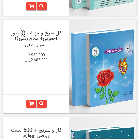
گل سرخ و مهتاب ((مصور
+صوتی+ تمام رنگی))
موضوع: ابتدایی
2,980,000
2,682,000ریال
کار و تمرین + 500 تست
ریاضی چهارم