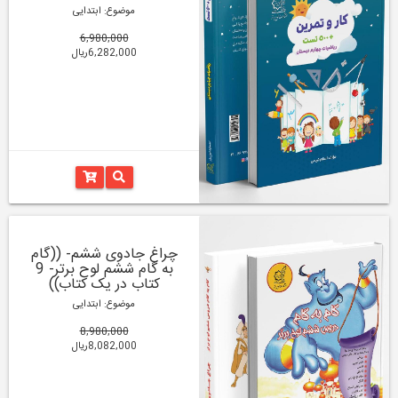
موضوع: ابتدایی
6,980,000
6,282,000ریال
چراغ جادوی ششم- ((گام
به گام ششم لوح برتر- 9
کتاب در یک کتاب))
موضوع: ابتدایی
8,980,000
8,082,000ریال