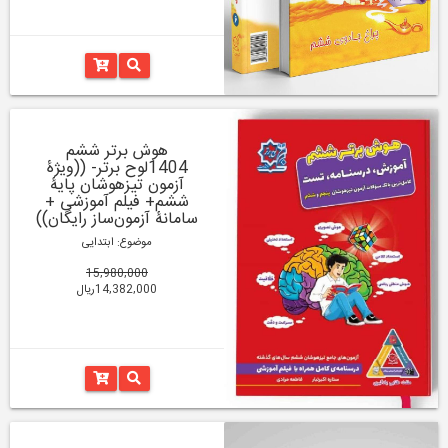
هوش برتر ششم
1404لوح برتر- ((ویژۀ
آزمون تیزهوشان پایۀ
ششم+ فیلم آموزشی +
سامانۀ آزمون‌ساز رایگان))
موضوع: ابتدایی
15,980,000
14,382,000ریال