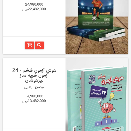
24,980,000
22,482,000ریال
هوش آزمون ششم - 24
آزمون شبیه ساز
تیزهوشان
موضوع: ابتدایی
14,980,000
13,482,000ریال