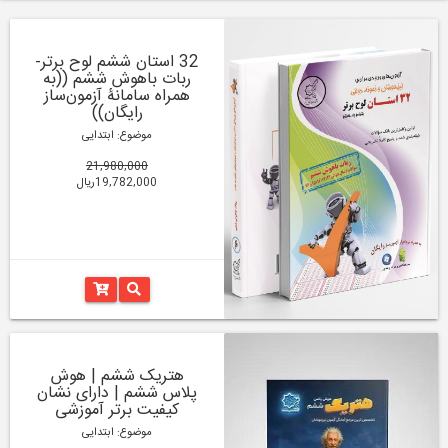
32 استان ششم لوح برتر-
ربات باهوش ششم ((به
همراه سامانۀ آزمون‌ساز
رایگان))
موضوع: ابتدایی
21,980,000
19,782,000ریال
هتریک ششم | هوش
پلاس ششم | دارای نشان
کیفیت برتر آموزشی
موضوع: ابتدایی