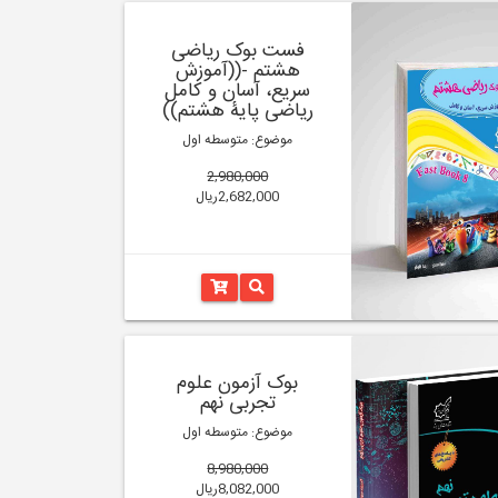
فست بوک ریاضی
هشتم -((آموزش
سریع، آسان و کامل
ریاضی پایۀ هشتم))
موضوع: متوسطه اول
2,980,000
2,682,000ریال
بوک آزمون علوم
تجربی نهم
موضوع: متوسطه اول
8,980,000
8,082,000ریال