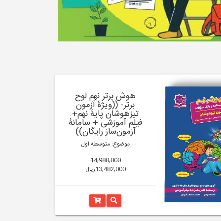
هوش برتر نهم لوح
برتر- ((ویژۀ آزمون
تیزهوشان پایۀ نهم+
فیلم آموزشی + سامانۀ
آزمون‌ساز رایگان))
موضوع: متوسطه اول
14,980,000
13,482,000ریال