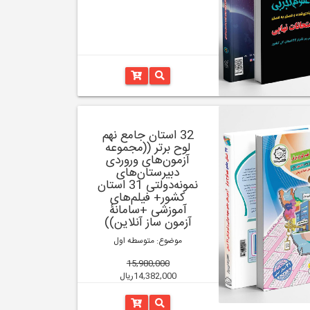
32 استان جامع نهم
لوح برتر ((مجموعه
آزمون‌های وروردی
دبیرستان‌های
نمونه‌دولتی 31 استان
کشور+ فیلم‌های
آموزشی +سامانۀ
آزمون ساز آنلاین))
موضوع: متوسطه اول
15,980,000
14,382,000ریال