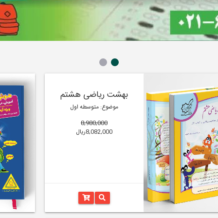
بهشت ریاضی هشتم
موضوع: متوسطه اول
8,980,000
8,082,000ریال