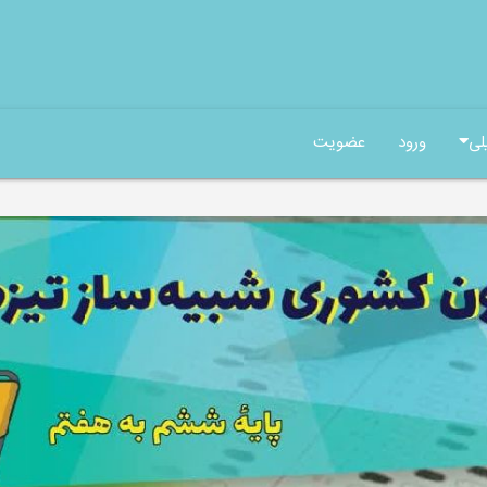
لی
ورود
عضویت