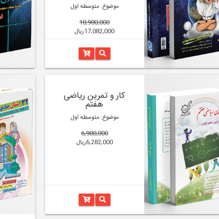
موضوع: متوسطه اول
18,980,000
17,082,000ریال
کار و تمرین ریاضی
هفتم
موضوع: متوسطه اول
6,980,000
6,282,000ریال