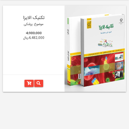
تکنیک الایزا
موضوع: پزشکی
4,980,000
4,482,000ریال