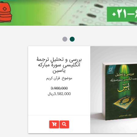
بررسی و تحلیل ترجمۀ
انگلیسی سورۀ مبارکه
یاسین
موضوع: قرآن کریم
3,980,000
3,582,000ریال