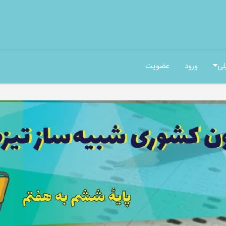
لی
ورود
عضویت