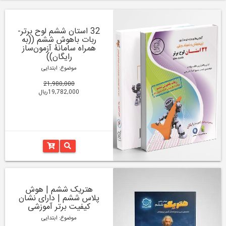
32 استان ششم لوح برتر-
ربات باهوش ششم ((به
همراه سامانۀ آزمون‌ساز
رایگان))
موضوع: ابتدایی
21,980,000
19,782,000ریال
هتریک ششم | هوش
پلاس ششم | دارای نشان
کیفیت برتر آموزشی
موضوع: ابتدایی