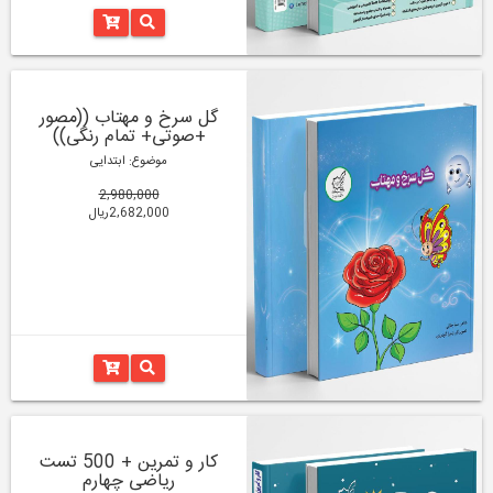
گل سرخ و مهتاب ((مصور
+صوتی+ تمام رنگی))
موضوع: ابتدایی
2,980,000
2,682,000ریال
کار و تمرین + 500 تست
ریاضی چهارم