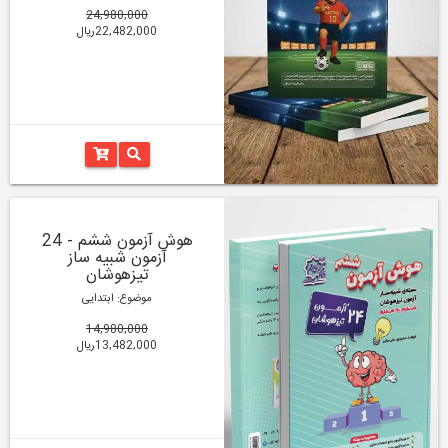
24,980,000
22,482,000ریال
هوش آزمون ششم - 24
آزمون شبیه ساز
تیزهوشان
موضوع: ابتدایی
14,980,000
13,482,000ریال