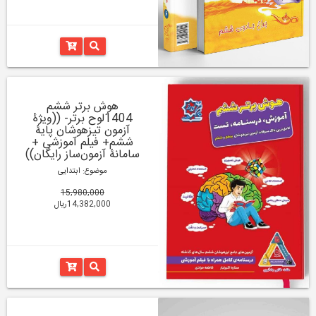
هوش برتر ششم
1404لوح برتر- ((ویژۀ
آزمون تیزهوشان پایۀ
ششم+ فیلم آموزشی +
سامانۀ آزمون‌ساز رایگان))
موضوع: ابتدایی
15,980,000
14,382,000ریال