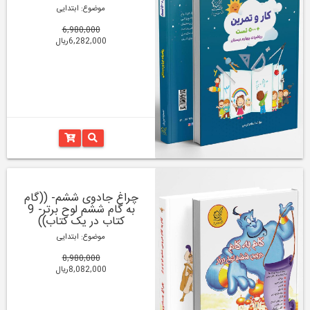
موضوع: ابتدایی
6,980,000
6,282,000ریال
چراغ جادوی ششم- ((گام
به گام ششم لوح برتر- 9
کتاب در یک کتاب))
موضوع: ابتدایی
8,980,000
8,082,000ریال