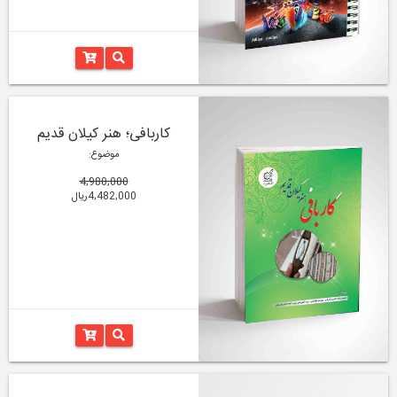
کاربافی؛ هنر کیلان قدیم
موضوع:
4,980,000
4,482,000ریال