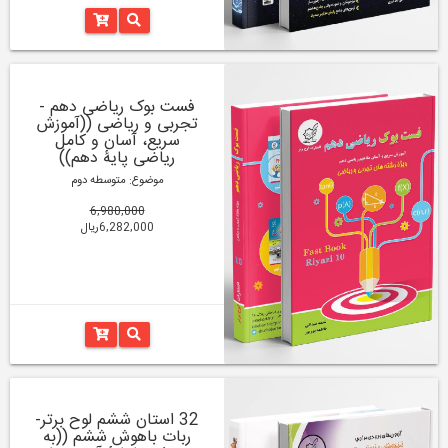
فست بوک ریاضی دهم -
تجربی و ریاضی ((آموزش
سریع، آسان و کامل
ریاضی پایۀ دهم))
موضوع: متوسطه دوم
6,980,000
6,282,000ریال
32 استان ششم لوح برتر-
ربات باهوش ششم ((به