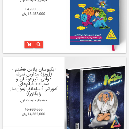
موضوع: متوسطه اول
14,980,000
13,482,000ریال
ایکیوسان پلاس هشتم -
((ویژۀ مدارس نمونه
دولتی، تیزهوشان و
سمپاد+ فیلم‌های
آموزشی+سامانۀ آزمون‌ساز
رایگان))
موضوع: متوسطه اول
15,980,000
14,382,000ریال