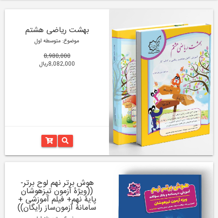
بهشت ریاضی هشتم
موضوع: متوسطه اول
8,980,000
8,082,000ریال
هوش برتر نهم لوح برتر-
((ویژۀ آزمون تیزهوشان
پایۀ نهم+ فیلم آموزشی +
سامانۀ آزمون‌ساز رایگان))