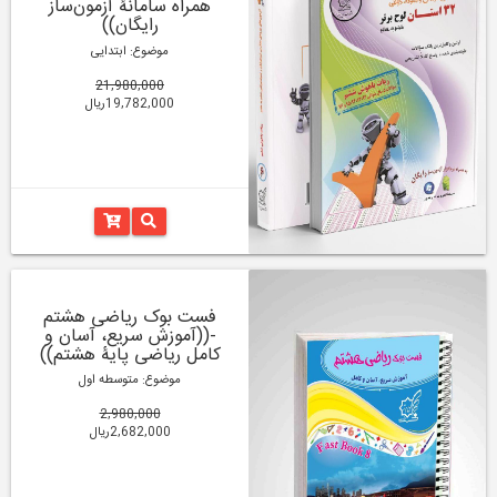
همراه سامانۀ آزمون‌ساز
رایگان))
موضوع: ابتدایی
21,980,000
19,782,000ریال
فست بوک ریاضی هشتم
-((آموزش سریع، آسان و
کامل ریاضی پایۀ هشتم))
موضوع: متوسطه اول
2,980,000
2,682,000ریال