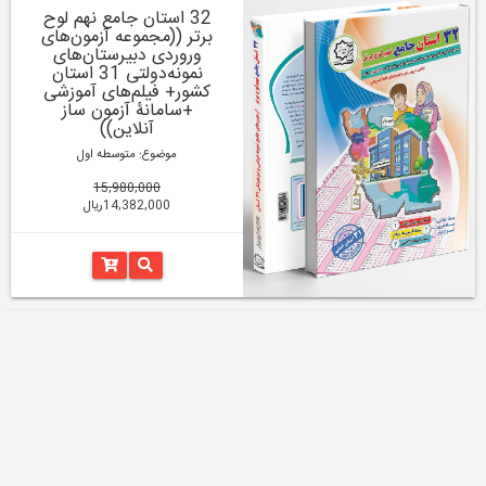
32 استان جامع نهم لوح
برتر ((مجموعه آزمون‌های
وروردی دبیرستان‌های
نمونه‌دولتی 31 استان
کشور+ فیلم‌های آموزشی
+سامانۀ آزمون ساز
آنلاین))
موضوع: متوسطه اول
15,980,000
14,382,000ریال