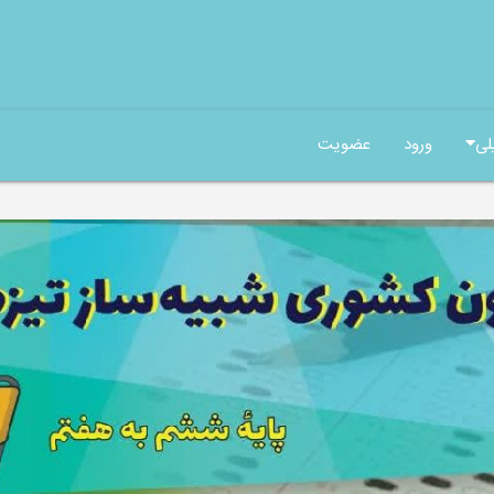
لی
ورود
عضویت