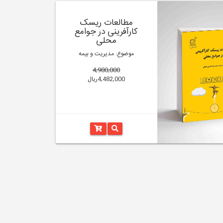
مطالعات ریسک
کارآفرینی در جوامع
محلی
موضوع: مدیریت و بیمه
4,980,000
4,482,000ریال