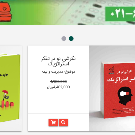
نگرشی نو در تفکر
استراتژیک
موضوع: مدیریت و بیمه
4,980,000
4,482,000ریال