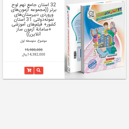
32 استان جامع نهم لوح
برتر ((مجموعه آزمون‌های
وروردی دبیرستان‌های
نمونه‌دولتی 31 استان
کشور+ فیلم‌های آموزشی
+سامانۀ آزمون ساز
آنلاین))
موضوع: متوسطه اول
15,980,000
14,382,000ریال