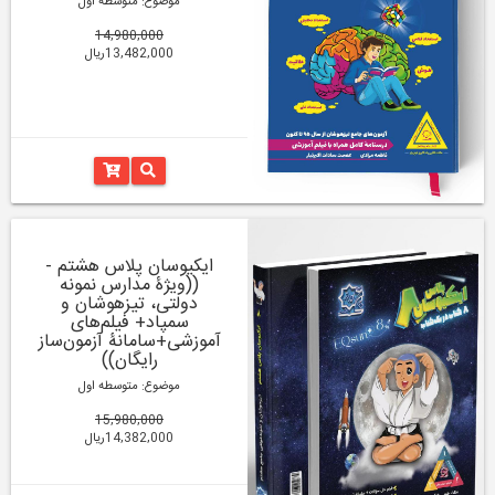
موضوع: متوسطه اول
14,980,000
13,482,000ریال
ایکیوسان پلاس هشتم -
((ویژۀ مدارس نمونه
دولتی، تیزهوشان و
سمپاد+ فیلم‌های
آموزشی+سامانۀ آزمون‌ساز
رایگان))
موضوع: متوسطه اول
15,980,000
14,382,000ریال