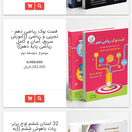
فست بوک ریاضی دهم -
تجربی و ریاضی ((آموزش
سریع، آسان و کامل
ریاضی پایۀ دهم))
موضوع: متوسطه دوم
6,980,000
6,282,000ریال
32 استان ششم لوح برتر-
ربات باهوش ششم ((به