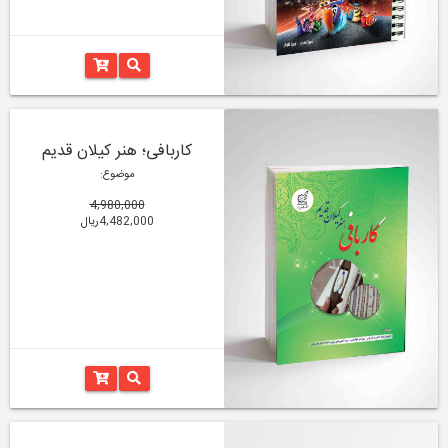
کاربافی؛ هنر کیلان قدیم
موضوع:
4,980,000
4,482,000ریال