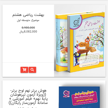
بهشت ریاضی هشتم
موضوع: متوسطه اول
8,980,000
8,082,000ریال
هوش برتر نهم لوح برتر-
((ویژۀ آزمون تیزهوشان
پایۀ نهم+ فیلم آموزشی +
سامانۀ آزمون‌ساز رایگان))