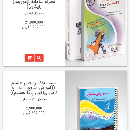
همراه سامانۀ آزمون‌ساز
رایگان))
موضوع: ابتدایی
21,980,000
19,782,000ریال
فست بوک ریاضی هشتم
-((آموزش سریع، آسان و
کامل ریاضی پایۀ هشتم))
موضوع: متوسطه اول
2,980,000
2,682,000ریال