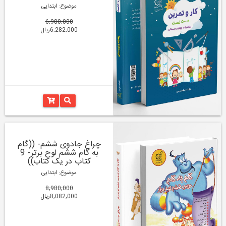
موضوع: ابتدایی
6,980,000
6,282,000ریال
چراغ جادوی ششم- ((گام
به گام ششم لوح برتر- 9
کتاب در یک کتاب))
موضوع: ابتدایی
8,980,000
8,082,000ریال