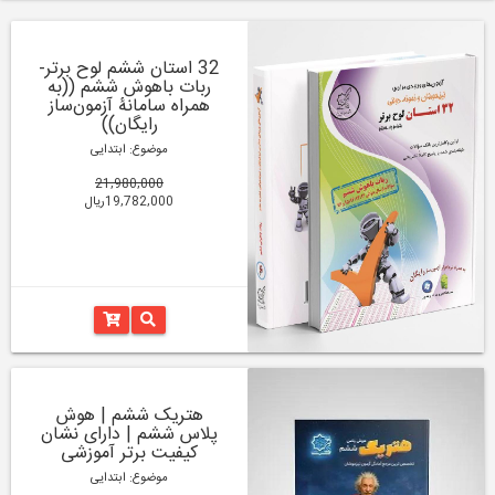
32 استان ششم لوح برتر-
ربات باهوش ششم ((به
همراه سامانۀ آزمون‌ساز
رایگان))
موضوع: ابتدایی
21,980,000
19,782,000ریال
هتریک ششم | هوش
پلاس ششم | دارای نشان
کیفیت برتر آموزشی
موضوع: ابتدایی