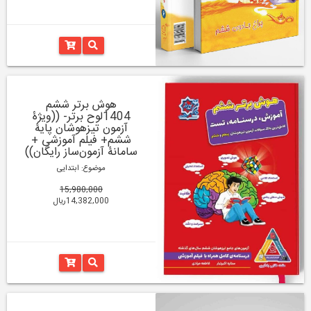
هوش برتر ششم
1404لوح برتر- ((ویژۀ
آزمون تیزهوشان پایۀ
ششم+ فیلم آموزشی +
سامانۀ آزمون‌ساز رایگان))
موضوع: ابتدایی
15,980,000
14,382,000ریال