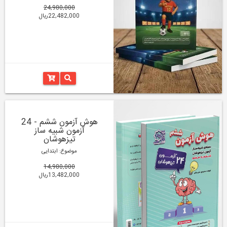
24,980,000
22,482,000ریال
هوش آزمون ششم - 24
آزمون شبیه ساز
تیزهوشان
موضوع: ابتدایی
14,980,000
13,482,000ریال