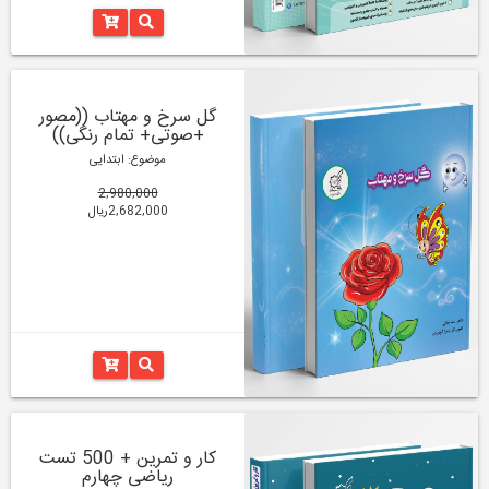
گل سرخ و مهتاب ((مصور
+صوتی+ تمام رنگی))
موضوع: ابتدایی
2,980,000
2,682,000ریال
کار و تمرین + 500 تست
ریاضی چهارم