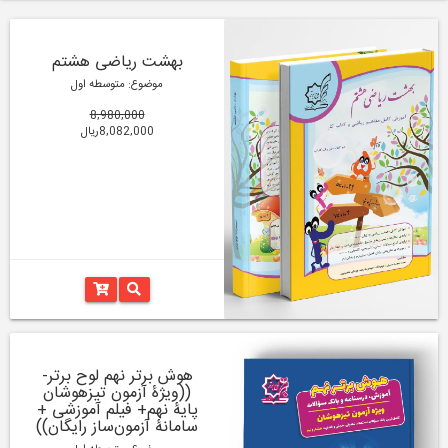
بهشت ریاضی هشتم
موضوع: متوسطه اول
8,980,000
8,082,000ریال
هوش برتر نهم لوح برتر-
((ویژۀ آزمون تیزهوشان
پایۀ نهم+ فیلم آموزشی +
سامانۀ آزمون‌ساز رایگان))