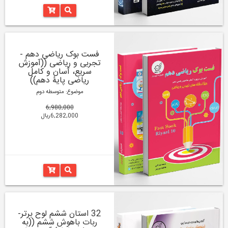
فست بوک ریاضی دهم -
تجربی و ریاضی ((آموزش
سریع، آسان و کامل
ریاضی پایۀ دهم))
موضوع: متوسطه دوم
6,980,000
6,282,000ریال
32 استان ششم لوح برتر-
ربات باهوش ششم ((به