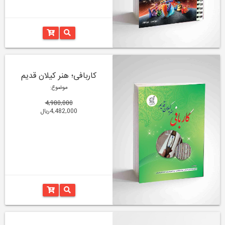
کاربافی؛ هنر کیلان قدیم
موضوع:
4,980,000
4,482,000ریال