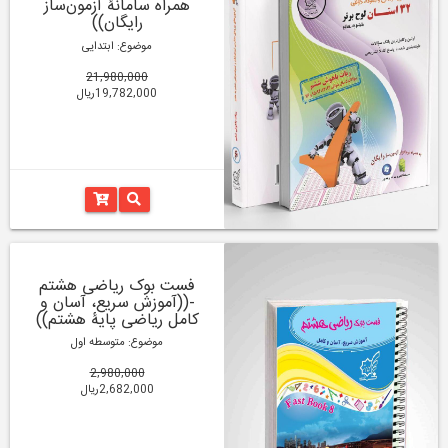
همراه سامانۀ آزمون‌ساز
رایگان))
موضوع: ابتدایی
21,980,000
19,782,000ریال
فست بوک ریاضی هشتم
-((آموزش سریع، آسان و
کامل ریاضی پایۀ هشتم))
موضوع: متوسطه اول
2,980,000
2,682,000ریال