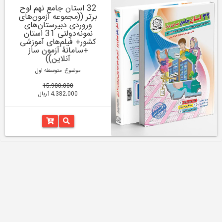
32 استان جامع نهم لوح
برتر ((مجموعه آزمون‌های
وروردی دبیرستان‌های
نمونه‌دولتی 31 استان
کشور+ فیلم‌های آموزشی
+سامانۀ آزمون ساز
آنلاین))
موضوع: متوسطه اول
15,980,000
14,382,000ریال