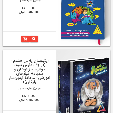
موضوع: متوسطه اول
14,980,000
13,482,000ریال
ایکیوسان پلاس هشتم -
((ویژۀ مدارس نمونه
دولتی، تیزهوشان و
سمپاد+ فیلم‌های
آموزشی+سامانۀ آزمون‌ساز
رایگان))
موضوع: متوسطه اول
15,980,000
14,382,000ریال