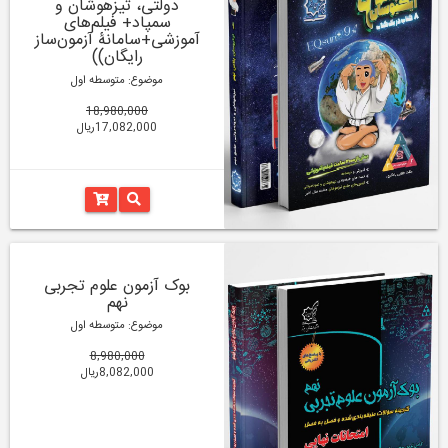
دولتی، تیزهوشان و
سمپاد+ فیلم‌های
آموزشی+سامانۀ آزمون‌ساز
رایگان))
موضوع: متوسطه اول
18,980,000
17,082,000ریال
بوک آزمون علوم تجربی
نهم
موضوع: متوسطه اول
8,980,000
8,082,000ریال