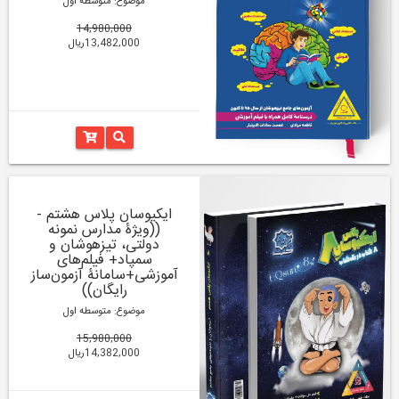
موضوع: متوسطه اول
14,980,000
13,482,000ریال
ایکیوسان پلاس هشتم -
((ویژۀ مدارس نمونه
دولتی، تیزهوشان و
سمپاد+ فیلم‌های
آموزشی+سامانۀ آزمون‌ساز
رایگان))
موضوع: متوسطه اول
15,980,000
14,382,000ریال