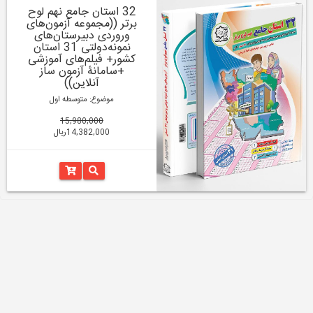
32 استان جامع نهم لوح
برتر ((مجموعه آزمون‌های
وروردی دبیرستان‌های
نمونه‌دولتی 31 استان
کشور+ فیلم‌های آموزشی
+سامانۀ آزمون ساز
آنلاین))
موضوع: متوسطه اول
15,980,000
14,382,000ریال