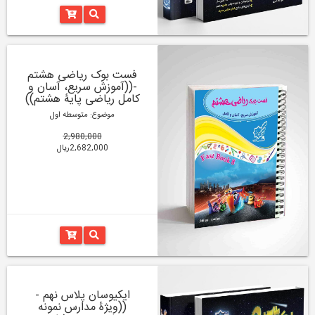
فست بوک ریاضی هشتم
-((آموزش سریع، آسان و
کامل ریاضی پایۀ هشتم))
موضوع: متوسطه اول
2,980,000
2,682,000ریال
ایکیوسان پلاس نهم -
((ویژۀ مدارس نمونه