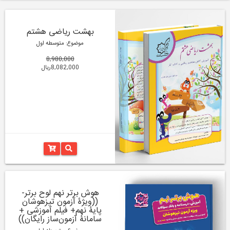
بهشت ریاضی هشتم
موضوع: متوسطه اول
8,980,000
8,082,000ریال
هوش برتر نهم لوح برتر-
((ویژۀ آزمون تیزهوشان
پایۀ نهم+ فیلم آموزشی +
سامانۀ آزمون‌ساز رایگان))