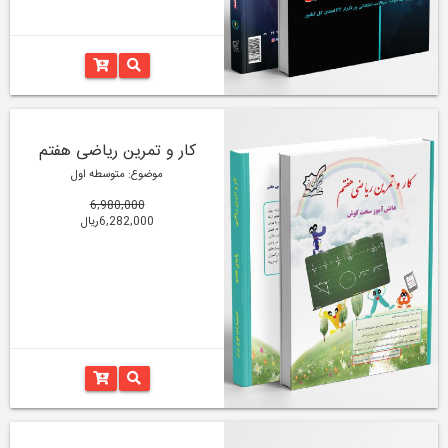
کار و تمرین ریاضی هفتم
موضوع: متوسطه اول
6,980,000
6,282,000ریال