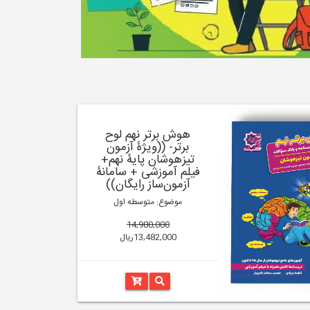
هوش برتر نهم لوح
برتر- ((ویژۀ آزمون
تیزهوشان پایۀ نهم+
فیلم آموزشی + سامانۀ
آزمون‌ساز رایگان))
موضوع: متوسطه اول
14,980,000
13,482,000ریال