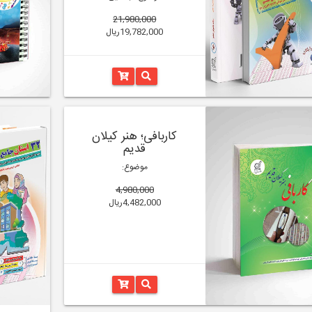
21,980,000
19,782,000ریال
کاربافی؛ هنر کیلان
قدیم
موضوع:
4,980,000
4,482,000ریال