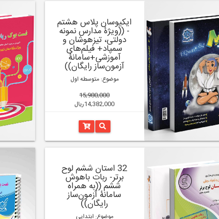
ایکیوسان پلاس هشتم
- ((ویژۀ مدارس نمونه
دولتی، تیزهوشان و
سمپاد+ فیلم‌های
آموزشی+سامانۀ
آزمون‌ساز رایگان))
موضوع: متوسطه اول
15,980,000
14,382,000ریال
32 استان ششم لوح
برتر- ربات باهوش
ششم ((به همراه
سامانۀ آزمون‌ساز
رایگان))
موضوع: ابتدایی