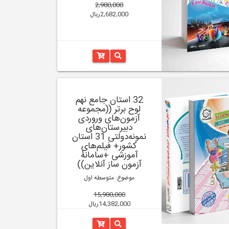
2,980,000
2,682,000ریال
32 استان جامع نهم
لوح برتر ((مجموعه
آزمون‌های وروردی
دبیرستان‌های
نمونه‌دولتی 31 استان
کشور+ فیلم‌های
آموزشی +سامانۀ
آزمون ساز آنلاین))
موضوع: متوسطه اول
15,980,000
14,382,000ریال