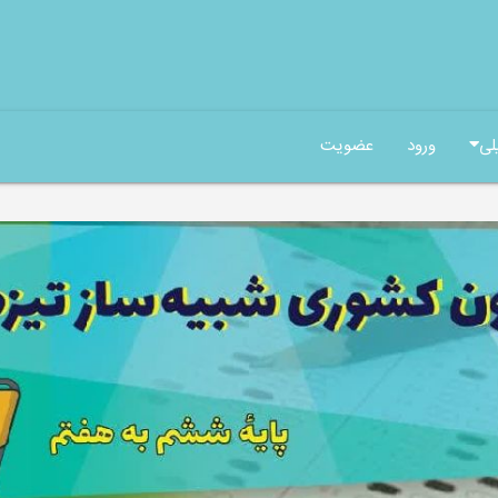
لی
ورود
عضویت