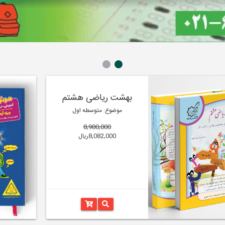
بهشت ریاضی هشتم
موضوع: متوسطه اول
8,980,000
8,082,000ریال