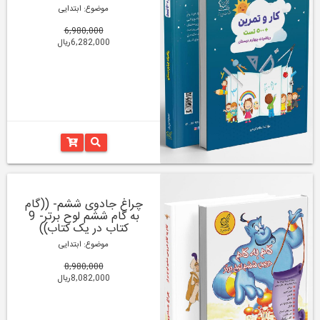
موضوع: ابتدایی
6,980,000
6,282,000ریال
چراغ جادوی ششم- ((گام
به گام ششم لوح برتر- 9
کتاب در یک کتاب))
موضوع: ابتدایی
8,980,000
8,082,000ریال