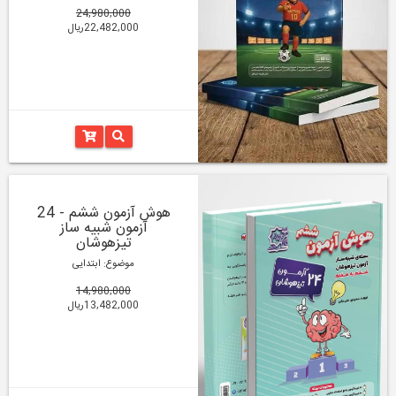
24,980,000
22,482,000ریال
هوش آزمون ششم - 24
آزمون شبیه ساز
تیزهوشان
موضوع: ابتدایی
14,980,000
13,482,000ریال