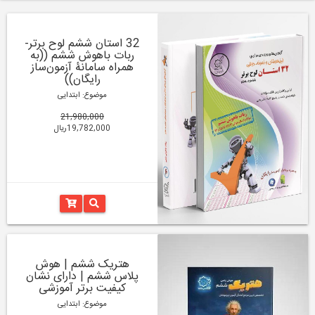
32 استان ششم لوح برتر-
ربات باهوش ششم ((به
همراه سامانۀ آزمون‌ساز
رایگان))
موضوع: ابتدایی
21,980,000
19,782,000ریال
هتریک ششم | هوش
پلاس ششم | دارای نشان
کیفیت برتر آموزشی
موضوع: ابتدایی