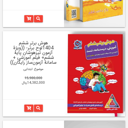
هوش برتر ششم
1404لوح برتر- ((ویژۀ
آزمون تیزهوشان پایۀ
ششم+ فیلم آموزشی +
سامانۀ آزمون‌ساز رایگان))
موضوع: ابتدایی
15,980,000
14,382,000ریال