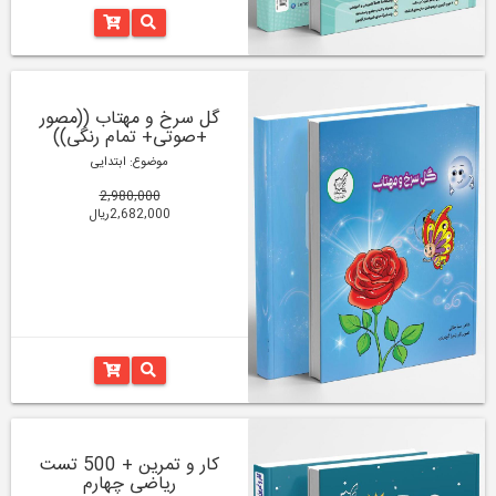
گل سرخ و مهتاب ((مصور
+صوتی+ تمام رنگی))
موضوع: ابتدایی
2,980,000
2,682,000ریال
کار و تمرین + 500 تست
ریاضی چهارم