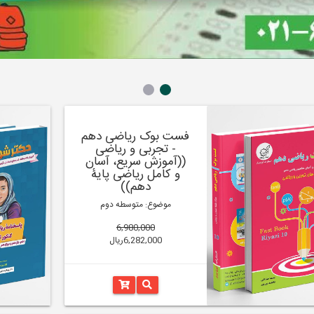
فست بوک ریاضی دهم
- تجربی و ریاضی
((آموزش سریع، آسان
و کامل ریاضی پایۀ
دهم))
موضوع: متوسطه دوم
6,980,000
6,282,000ریال