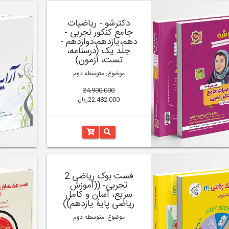
دکترشو - ریاضیات
جامع کنکور تجربی -
دهم،یازدهم،دوازدهم -
جلد یک (درسنامه،
تست، آزمون)
موضوع: متوسطه دوم
24,980,000
22,482,000ریال
فست بوک ریاضی 2
تجربی- ((آموزش
سریع، آسان و کامل
ریاضی پایۀ یازدهم))
موضوع: متوسطه دوم