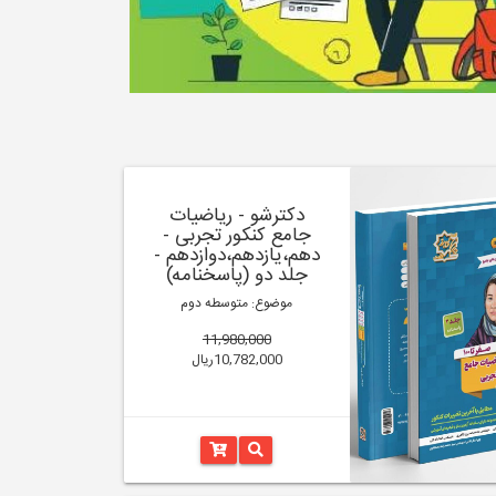
دکترشو - ریاضیات
جامع کنکور تجربی -
دهم،یازدهم،دوازدهم -
جلد دو (پاسخنامه)
موضوع: متوسطه دوم
11,980,000
10,782,000ریال