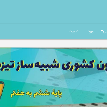
لی
ورود
عضویت