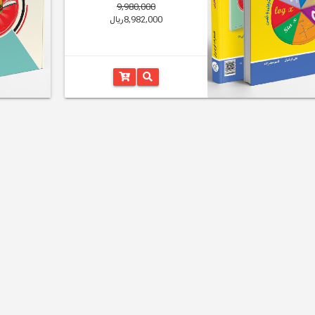
9,980,000
8,982,000ریال