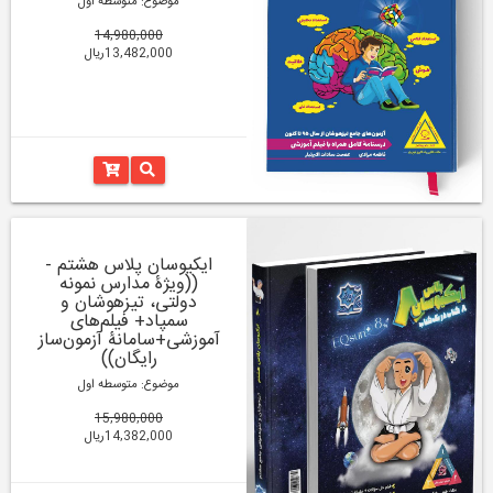
موضوع: متوسطه اول
14,980,000
13,482,000ریال
ایکیوسان پلاس هشتم -
((ویژۀ مدارس نمونه
دولتی، تیزهوشان و
سمپاد+ فیلم‌های
آموزشی+سامانۀ آزمون‌ساز
رایگان))
موضوع: متوسطه اول
15,980,000
14,382,000ریال