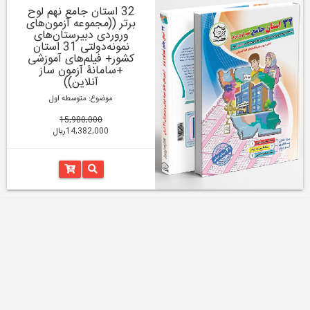
32 استان جامع نهم لوح
برتر ((مجموعه آزمون‌های
وروردی دبیرستان‌های
نمونه‌دولتی 31 استان
کشور+ فیلم‌های آموزشی
+سامانۀ آزمون ساز
آنلاین))
موضوع: متوسطه اول
15,980,000
14,382,000ریال