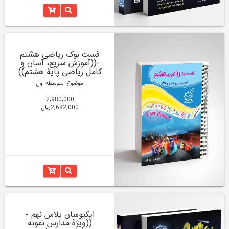
فست بوک ریاضی هشتم
-((آموزش سریع، آسان و
کامل ریاضی پایۀ هشتم))
موضوع: متوسطه اول
2,980,000
2,682,000ریال
ایکیوسان پلاس نهم -
((ویژۀ مدارس نمونه