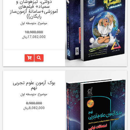
دولتی، تیزهوشان و
سمپاد+ فیلم‌های
آموزشی+سامانۀ آزمون‌ساز
رایگان))
موضوع: متوسطه اول
18,980,000
17,082,000ریال
بوک آزمون علوم تجربی
نهم
موضوع: متوسطه اول
8,980,000
8,082,000ریال