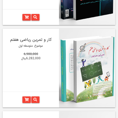
کار و تمرین ریاضی هفتم
موضوع: متوسطه اول
6,980,000
6,282,000ریال