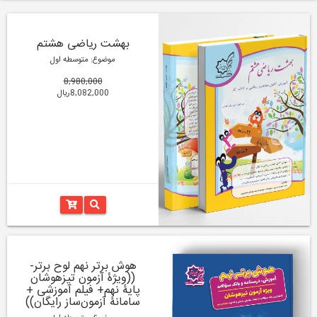
بهشت ریاضی هشتم
موضوع: متوسطه اول
8,980,000
8,082,000ریال
هوش برتر نهم لوح برتر-
((ویژۀ آزمون تیزهوشان
پایۀ نهم+ فیلم آموزشی +
سامانۀ آزمون‌ساز رایگان))