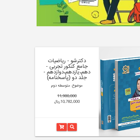
دکترشو - ریاضیات
جامع کنکور تجربی -
دهم،یازدهم،دوازدهم -
جلد دو (پاسخنامه)
موضوع: متوسطه دوم
11,980,000
10,782,000ریال