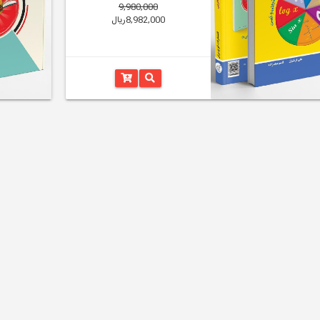
9,980,000
8,982,000ریال