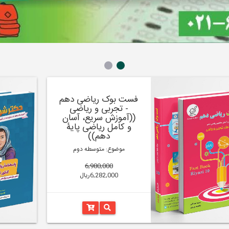
فست بوک ریاضی دهم
- تجربی و ریاضی
((آموزش سریع، آسان
و کامل ریاضی پایۀ
دهم))
موضوع: متوسطه دوم
6,980,000
6,282,000ریال