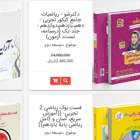
دکترشو - ریاضیات
جامع کنکور تجربی -
دهم،یازدهم،دوازدهم -
جلد یک (درسنامه،
تست، آزمون)
موضوع: متوسطه دوم
24,980,000
22,482,000ریال
فست بوک ریاضی 2
تجربی- ((آموزش
سریع، آسان و کامل
ریاضی پایۀ یازدهم))
موضوع: متوسطه دوم