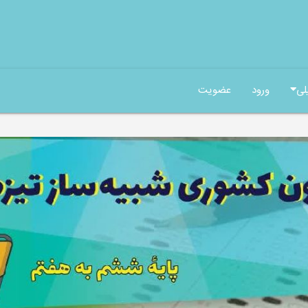
لی
ورود
عضویت