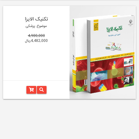
تکنیک الایزا
موضوع: پزشکی
4,980,000
4,482,000ریال