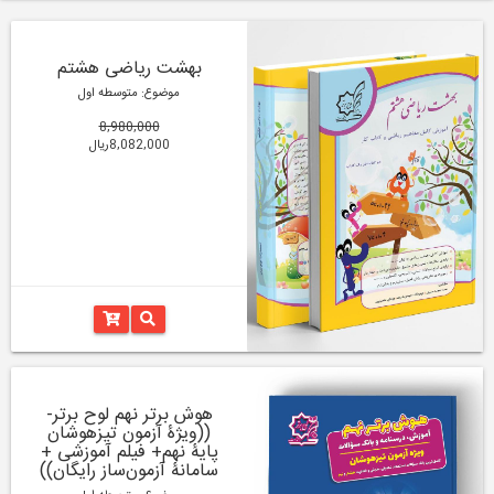
بهشت ریاضی هشتم
موضوع: متوسطه اول
8,980,000
8,082,000ریال
هوش برتر نهم لوح برتر-
((ویژۀ آزمون تیزهوشان
پایۀ نهم+ فیلم آموزشی +
سامانۀ آزمون‌ساز رایگان))