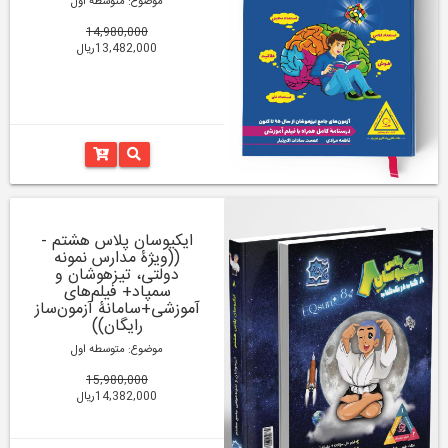
موضوع: متوسطه اول
14,980,000
13,482,000ریال
ایکیوسان پلاس هشتم -
((ویژۀ مدارس نمونه
دولتی، تیزهوشان و
سمپاد+ فیلم‌های
آموزشی+سامانۀ آزمون‌ساز
رایگان))
موضوع: متوسطه اول
15,980,000
14,382,000ریال