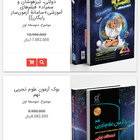
دولتی، تیزهوشان و
سمپاد+ فیلم‌های
آموزشی+سامانۀ آزمون‌ساز
رایگان))
موضوع: متوسطه اول
18,980,000
17,082,000ریال
بوک آزمون علوم تجربی
نهم
موضوع: متوسطه اول
8,980,000
8,082,000ریال