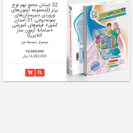
32 استان جامع نهم لوح
برتر ((مجموعه آزمون‌های
وروردی دبیرستان‌های
نمونه‌دولتی 31 استان
کشور+ فیلم‌های آموزشی
+سامانۀ آزمون ساز
آنلاین))
موضوع: متوسطه اول
15,980,000
14,382,000ریال