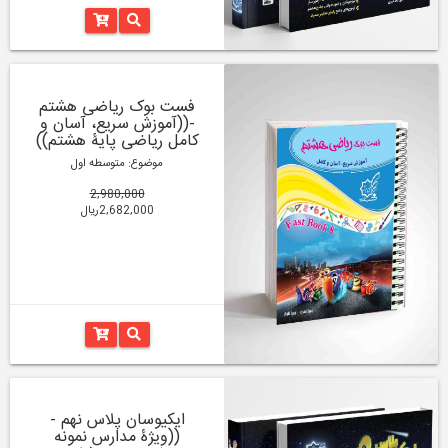
فست بوک ریاضی هشتم
-((آموزش سریع، آسان و
کامل ریاضی پایۀ هشتم))
موضوع: متوسطه اول
2,980,000
2,682,000ریال
ایکیوسان پلاس نهم -
((ویژۀ مدارس نمونه