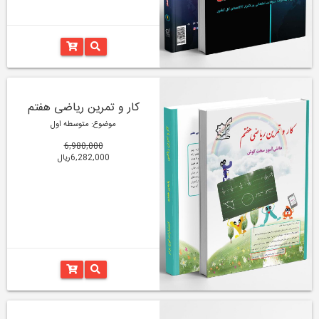
کار و تمرین ریاضی هفتم
موضوع: متوسطه اول
6,980,000
6,282,000ریال