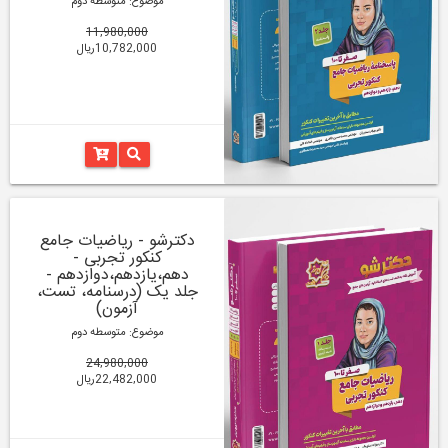
موضوع: متوسطه دوم
11,980,000
10,782,000ریال
دکترشو - ریاضیات جامع
کنکور تجربی -
دهم،یازدهم،دوازدهم -
جلد یک (درسنامه، تست،
آزمون)
موضوع: متوسطه دوم
24,980,000
22,482,000ریال