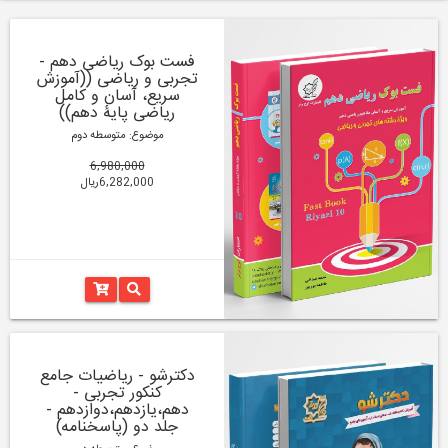
فست بوک ریاضی دهم -
تجربی و ریاضی ((آموزش
سریع، آسان و کامل
ریاضی پایۀ دهم))
موضوع: متوسطه دوم
6,980,000
6,282,000ریال
دکترشو - ریاضیات جامع
کنکور تجربی -
دهم،یازدهم،دوازدهم -
جلد دو (پاسخنامه)