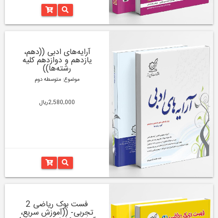
آرایه‌های ادبی ((دهم،
یازدهم و دوازدهم کلیه
رشته‌‌ها))
موضوع: متوسطه دوم
2,580,000ریال
فست بوک ریاضی 2
تجربی- ((آموزش سریع،