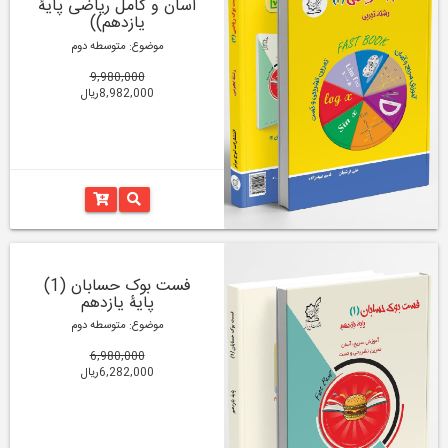
آسان و کامل ریاضی پایۀ
یازدهم))
موضوع: متوسطه دوم
9,980,000
8,982,000ریال
فست بوک حسابان (1)
پایۀ یازدهم
موضوع: متوسطه دوم
6,980,000
6,282,000ریال