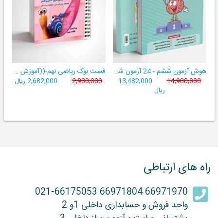
هوش آزمون ششم - 24 آزمون شبیه ساز تیزهوشان
فست بوک ریاضی نهم-((آموزش سریع، آسان و کامل ریاضی پایۀ نهم))
14,980,000
13,482,000
2,980,000
2,682,000 ریال
ریال
راه های ارتباطی
66971970 66971804 021-66175053
واحد فروش و حسابداری داخلی 1و 2