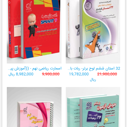
32 استان ششم لوح برتر- ربات باهوش ششم ((به همراه سامانۀ آزمون‌ساز رایگان))
اسمارت ریاضی نهم - ((آموزش پیشرفتۀ ریاضی تیزهوشان و نمونه‌دولتی نهم+ سامانۀ آزمون‌ساز آنلاین))
21,980,000
19,782,000
9,980,000
8,982,000 ریال
ریال