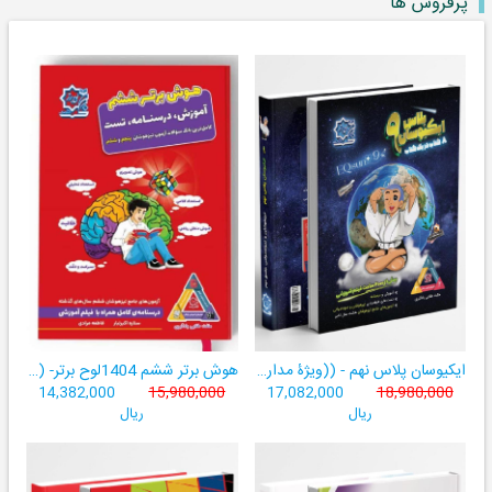
پرفروش ها
ایکیوسان پلاس نهم - ((ویژۀ مدارس نمونه دولتی، تیزهوشان و سمپاد+ فیلم‌های آموزشی+سامانۀ آزمون‌ساز رایگان))
هوش برتر ششم 1404لوح برتر- ((ویژۀ آزمون تیزهوشان پایۀ ششم+ فیلم آموزشی + سامانۀ آزمون‌ساز رایگان))
14,382,000
15,980,000
17,082,000
18,980,000
ریال
ریال