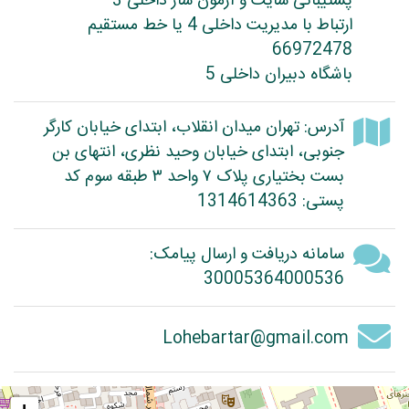
پشتیبانی سایت و آزمون ساز داخلی 3
ارتباط با مدیریت داخلی 4 یا خط مستقیم
66972478
باشگاه دبیران داخلی 5
آدرس: تهران میدان انقلاب، ابتدای خیابان کارگر
جنوبی، ابتدای خیابان وحید نظری، انتهای بن
بست بختیاری پلاک ۷ واحد ۳ طبقه سوم کد
پستی: 1314614363
سامانه دریافت و ارسال پیامک:
30005364000536
Lohebartar@gmail.com