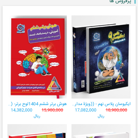
پرفروش ها
ایکیوسان پلاس نهم - ((ویژۀ مدارس نمونه دولتی، تیزهوشان و سمپاد+ فیلم‌های آموزشی+سامانۀ آزمون‌ساز رایگان))
هوش برتر ششم 1404لوح برتر- ((ویژۀ آزمون تیزهوشان پایۀ ششم+ فیلم آموزشی + سامانۀ آزمون‌ساز رایگان))
14,382,000
15,980,000
17,082,000
18,980,000
ریال
ریال