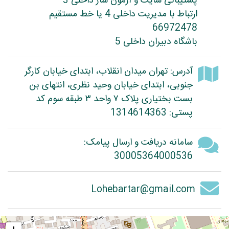
پشتیبانی سایت و آزمون ساز داخلی 3
ارتباط با مدیریت داخلی 4 یا خط مستقیم
66972478
باشگاه دبیران داخلی 5
آدرس: تهران میدان انقلاب، ابتدای خیابان کارگر
جنوبی، ابتدای خیابان وحید نظری، انتهای بن
بست بختیاری پلاک ۷ واحد ۳ طبقه سوم کد
پستی: 1314614363
سامانه دریافت و ارسال پیامک:
30005364000536
Lohebartar@gmail.com