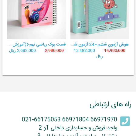
هوش آزمون ششم - 24 آزمون شبیه ساز تیزهوشان
فست بوک ریاضی نهم-((آموزش سریع، آسان و کامل ریاضی پایۀ نهم))
14,980,000
13,482,000
2,980,000
2,682,000 ریال
ریال
راه های ارتباطی
66971970 66971804 021-66175053
واحد فروش و حسابداری داخلی 1و 2