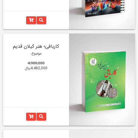
کاربافی؛ هنر کیلان قدیم
موضوع:
4,980,000
4,482,000ریال