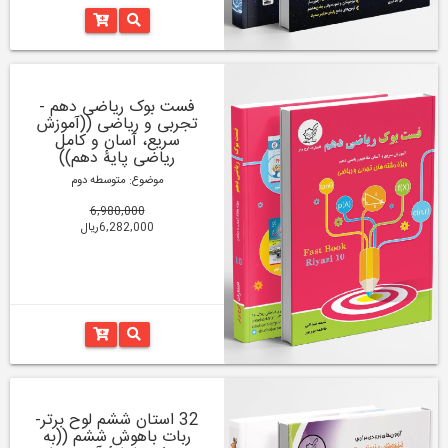
فست بوک ریاضی دهم -
تجربی و ریاضی ((آموزش
سریع، آسان و کامل
ریاضی پایۀ دهم))
موضوع: متوسطه دوم
6,980,000
6,282,000ریال
32 استان ششم لوح برتر-
ربات باهوش ششم ((به