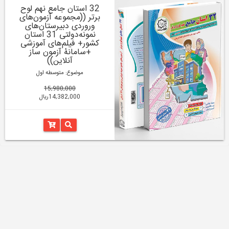
32 استان جامع نهم لوح
برتر ((مجموعه آزمون‌های
وروردی دبیرستان‌های
نمونه‌دولتی 31 استان
کشور+ فیلم‌های آموزشی
+سامانۀ آزمون ساز
آنلاین))
موضوع: متوسطه اول
15,980,000
14,382,000ریال