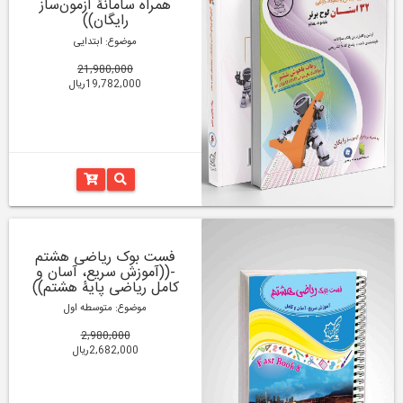
همراه سامانۀ آزمون‌ساز
رایگان))
موضوع: ابتدایی
21,980,000
19,782,000ریال
فست بوک ریاضی هشتم
-((آموزش سریع، آسان و
کامل ریاضی پایۀ هشتم))
موضوع: متوسطه اول
2,980,000
2,682,000ریال