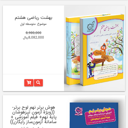
بهشت ریاضی هشتم
موضوع: متوسطه اول
8,980,000
8,082,000ریال
هوش برتر نهم لوح برتر-
((ویژۀ آزمون تیزهوشان
پایۀ نهم+ فیلم آموزشی +
سامانۀ آزمون‌ساز رایگان))