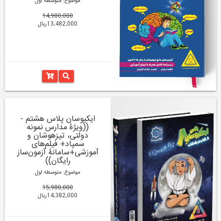
موضوع: متوسطه اول
14,980,000
13,482,000ریال
ایکیوسان پلاس هشتم -
((ویژۀ مدارس نمونه
دولتی، تیزهوشان و
سمپاد+ فیلم‌های
آموزشی+سامانۀ آزمون‌ساز
رایگان))
موضوع: متوسطه اول
15,980,000
14,382,000ریال