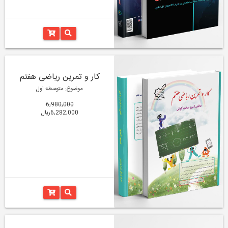
کار و تمرین ریاضی هفتم
موضوع: متوسطه اول
6,980,000
6,282,000ریال