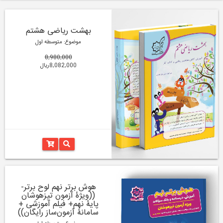
بهشت ریاضی هشتم
موضوع: متوسطه اول
8,980,000
8,082,000ریال
هوش برتر نهم لوح برتر-
((ویژۀ آزمون تیزهوشان
پایۀ نهم+ فیلم آموزشی +
سامانۀ آزمون‌ساز رایگان))