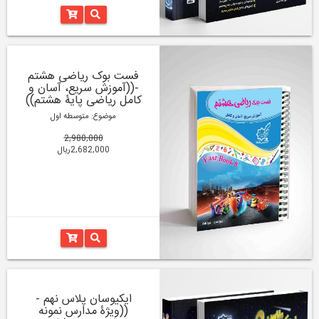
فست بوک ریاضی هشتم
-((آموزش سریع، آسان و
کامل ریاضی پایۀ هشتم))
موضوع: متوسطه اول
2,980,000
2,682,000ریال
ایکیوسان پلاس نهم -
((ویژۀ مدارس نمونه