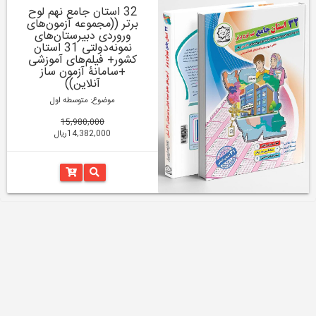
32 استان جامع نهم لوح
برتر ((مجموعه آزمون‌های
وروردی دبیرستان‌های
نمونه‌دولتی 31 استان
کشور+ فیلم‌های آموزشی
+سامانۀ آزمون ساز
آنلاین))
موضوع: متوسطه اول
15,980,000
14,382,000ریال