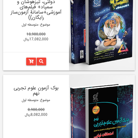
دولتی، تیزهوشان و
سمپاد+ فیلم‌های
آموزشی+سامانۀ آزمون‌ساز
رایگان))
موضوع: متوسطه اول
18,980,000
17,082,000ریال
بوک آزمون علوم تجربی
نهم
موضوع: متوسطه اول
8,980,000
8,082,000ریال