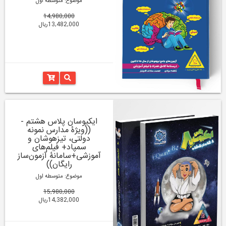
موضوع: متوسطه اول
14,980,000
13,482,000ریال
ایکیوسان پلاس هشتم -
((ویژۀ مدارس نمونه
دولتی، تیزهوشان و
سمپاد+ فیلم‌های
آموزشی+سامانۀ آزمون‌ساز
رایگان))
موضوع: متوسطه اول
15,980,000
14,382,000ریال