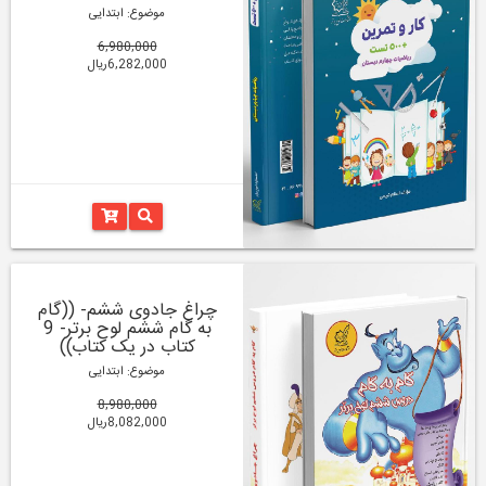
موضوع: ابتدایی
6,980,000
6,282,000ریال
چراغ جادوی ششم- ((گام
به گام ششم لوح برتر- 9
کتاب در یک کتاب))
موضوع: ابتدایی
8,980,000
8,082,000ریال