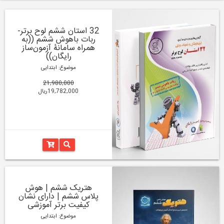
32 استان ششم لوح برتر-
ربات باهوش ششم ((به
همراه سامانۀ آزمون‌ساز
رایگان))
موضوع: ابتدایی
21,980,000
19,782,000ریال
هتریک ششم | هوش
پلاس ششم | دارای نشان
کیفیت برتر آموزشی
موضوع: ابتدایی