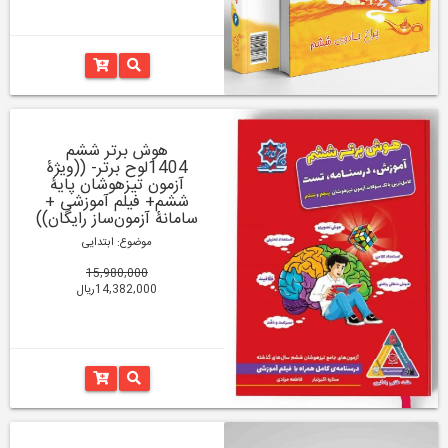
هوش برتر ششم
1404لوح برتر- ((ویژۀ
آزمون تیزهوشان پایۀ
ششم+ فیلم آموزشی +
سامانۀ آزمون‌ساز رایگان))
موضوع: ابتدایی
15,980,000
14,382,000ریال