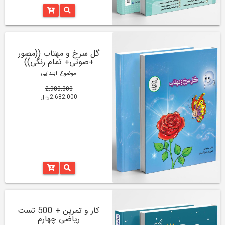
گل سرخ و مهتاب ((مصور
+صوتی+ تمام رنگی))
موضوع: ابتدایی
2,980,000
2,682,000ریال
کار و تمرین + 500 تست
ریاضی چهارم