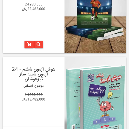
24,980,000
22,482,000ریال
هوش آزمون ششم - 24
آزمون شبیه ساز
تیزهوشان
موضوع: ابتدایی
14,980,000
13,482,000ریال