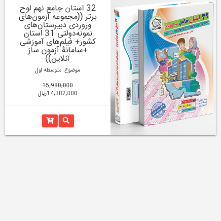
32 استان جامع نهم لوح
برتر ((مجموعه آزمون‌های
وروردی دبیرستان‌های
نمونه‌دولتی 31 استان
کشور+ فیلم‌های آموزشی
+سامانۀ آزمون ساز
آنلاین))
موضوع: متوسطه اول
15,980,000
14,382,000ریال