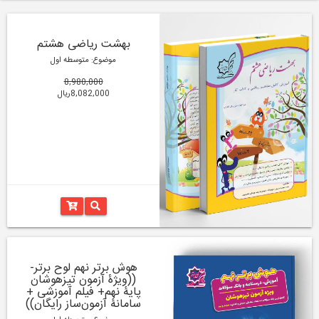
بهشت ریاضی هشتم
موضوع: متوسطه اول
8,980,000
8,082,000ریال
هوش برتر نهم لوح برتر-
((ویژۀ آزمون تیزهوشان
پایۀ نهم+ فیلم آموزشی +
سامانۀ آزمون‌ساز رایگان))