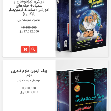
دولتی، تیزهوشان و
سمپاد+ فیلم‌های
آموزشی+سامانۀ آزمون‌ساز
رایگان))
موضوع: متوسطه اول
18,980,000
17,082,000ریال
بوک آزمون علوم تجربی
نهم
موضوع: متوسطه اول
8,980,000
8,082,000ریال