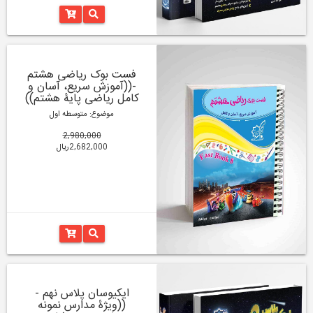
فست بوک ریاضی هشتم
-((آموزش سریع، آسان و
کامل ریاضی پایۀ هشتم))
موضوع: متوسطه اول
2,980,000
2,682,000ریال
ایکیوسان پلاس نهم -
((ویژۀ مدارس نمونه