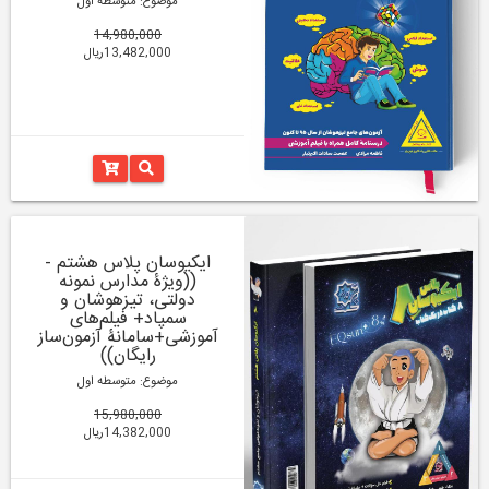
موضوع: متوسطه اول
14,980,000
13,482,000ریال
ایکیوسان پلاس هشتم -
((ویژۀ مدارس نمونه
دولتی، تیزهوشان و
سمپاد+ فیلم‌های
آموزشی+سامانۀ آزمون‌ساز
رایگان))
موضوع: متوسطه اول
15,980,000
14,382,000ریال