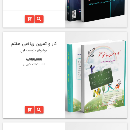
کار و تمرین ریاضی هفتم
موضوع: متوسطه اول
6,980,000
6,282,000ریال