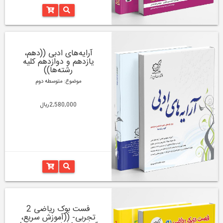
آرایه‌های ادبی ((دهم،
یازدهم و دوازدهم کلیه
رشته‌‌ها))
موضوع: متوسطه دوم
2,580,000ریال
فست بوک ریاضی 2
تجربی- ((آموزش سریع،