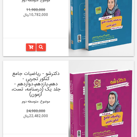
موضوع: متوسطه دوم
11,980,000
10,782,000ریال
دکترشو - ریاضیات جامع
کنکور تجربی -
دهم،یازدهم،دوازدهم -
جلد یک (درسنامه، تست،
آزمون)
موضوع: متوسطه دوم
24,980,000
22,482,000ریال