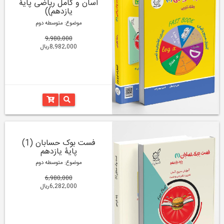
آسان و کامل ریاضی پایۀ
یازدهم))
موضوع: متوسطه دوم
9,980,000
8,982,000ریال
فست بوک حسابان (1)
پایۀ یازدهم
موضوع: متوسطه دوم
6,980,000
6,282,000ریال