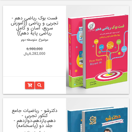
فست بوک ریاضی دهم -
تجربی و ریاضی ((آموزش
سریع، آسان و کامل
ریاضی پایۀ دهم))
موضوع: متوسطه دوم
6,980,000
6,282,000ریال
دکترشو - ریاضیات جامع
کنکور تجربی -
دهم،یازدهم،دوازدهم -
جلد دو (پاسخنامه)