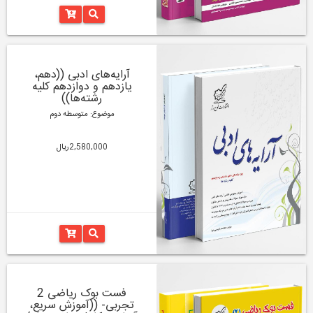
آرایه‌های ادبی ((دهم،
یازدهم و دوازدهم کلیه
رشته‌‌ها))
موضوع: متوسطه دوم
2,580,000ریال
فست بوک ریاضی 2
تجربی- ((آموزش سریع،