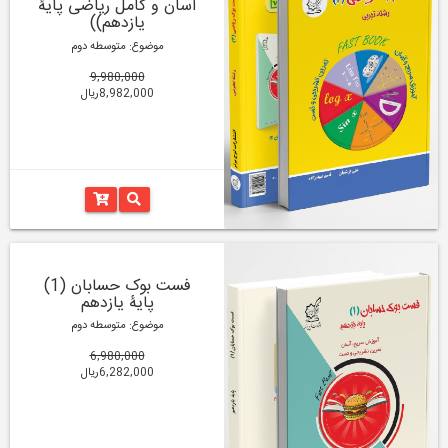
آسان و کامل ریاضی پایۀ
یازدهم))
موضوع: متوسطه دوم
9,980,000
8,982,000ریال
فست بوک حسابان (1)
پایۀ یازدهم
موضوع: متوسطه دوم
6,980,000
6,282,000ریال