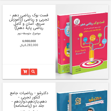
فست بوک ریاضی دهم -
تجربی و ریاضی ((آموزش
سریع، آسان و کامل
ریاضی پایۀ دهم))
موضوع: متوسطه دوم
6,980,000
6,282,000ریال
دکترشو - ریاضیات جامع
کنکور تجربی -
دهم،یازدهم،دوازدهم -
جلد دو (پاسخنامه)