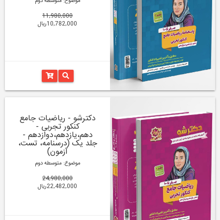
موضوع: متوسطه دوم
11,980,000
10,782,000ریال
دکترشو - ریاضیات جامع
کنکور تجربی -
دهم،یازدهم،دوازدهم -
جلد یک (درسنامه، تست،
آزمون)
موضوع: متوسطه دوم
24,980,000
22,482,000ریال