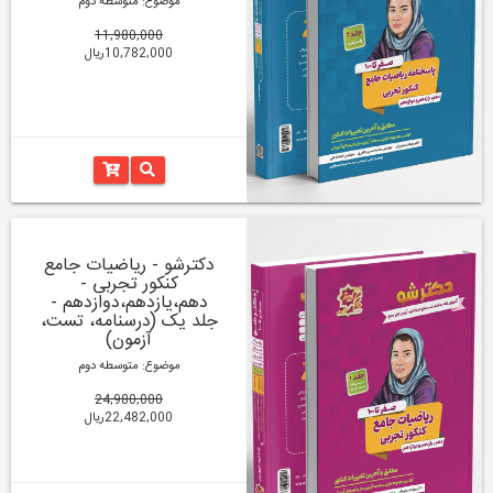
موضوع: متوسطه دوم
11,980,000
10,782,000ریال
دکترشو - ریاضیات جامع
کنکور تجربی -
دهم،یازدهم،دوازدهم -
جلد یک (درسنامه، تست،
آزمون)
موضوع: متوسطه دوم
24,980,000
22,482,000ریال