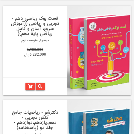
فست بوک ریاضی دهم -
تجربی و ریاضی ((آموزش
سریع، آسان و کامل
ریاضی پایۀ دهم))
موضوع: متوسطه دوم
6,980,000
6,282,000ریال
دکترشو - ریاضیات جامع
کنکور تجربی -
دهم،یازدهم،دوازدهم -
جلد دو (پاسخنامه)