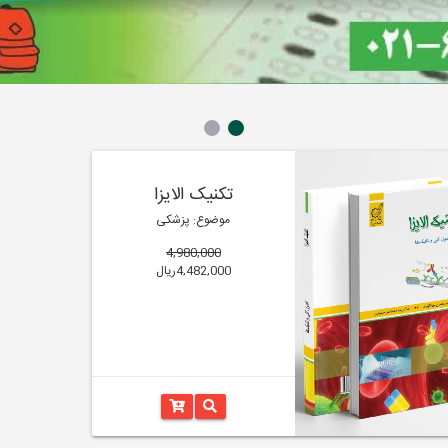
تکنیک الایزا
موضوع: پزشکی
4,980,000
4,482,000ریال