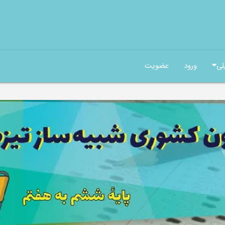
لی
ورود
عضویت