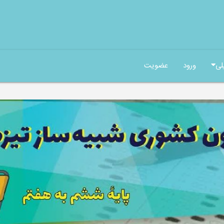
لی
ورود
عضویت