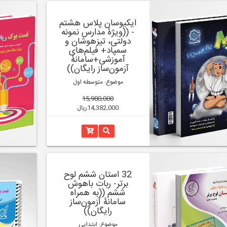
ایکیوسان پلاس هشتم
- ((ویژۀ مدارس نمونه
دولتی، تیزهوشان و
سمپاد+ فیلم‌های
آموزشی+سامانۀ
آزمون‌ساز رایگان))
موضوع: متوسطه اول
15,980,000
14,382,000ریال
32 استان ششم لوح
برتر- ربات باهوش
ششم ((به همراه
سامانۀ آزمون‌ساز
رایگان))
موضوع: ابتدایی