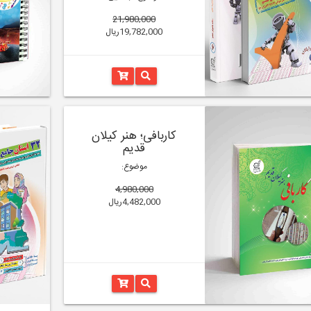
21,980,000
19,782,000ریال
کاربافی؛ هنر کیلان
قدیم
موضوع:
4,980,000
4,482,000ریال