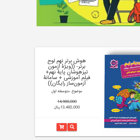
هوش برتر نهم لوح
برتر- ((ویژۀ آزمون
تیزهوشان پایۀ نهم+
فیلم آموزشی + سامانۀ
آزمون‌ساز رایگان))
موضوع: متوسطه اول
14,980,000
13,482,000ریال