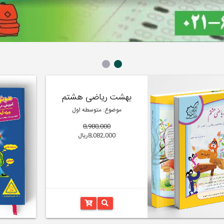
بهشت ریاضی هشتم
موضوع: متوسطه اول
8,980,000
8,082,000ریال