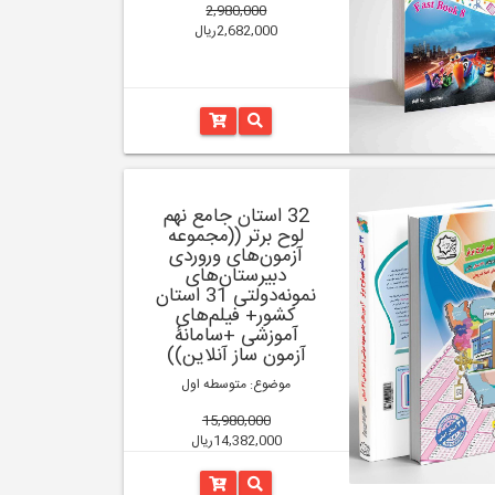
2,980,000
2,682,000ریال
32 استان جامع نهم
لوح برتر ((مجموعه
آزمون‌های وروردی
دبیرستان‌های
نمونه‌دولتی 31 استان
کشور+ فیلم‌های
آموزشی +سامانۀ
آزمون ساز آنلاین))
موضوع: متوسطه اول
15,980,000
14,382,000ریال