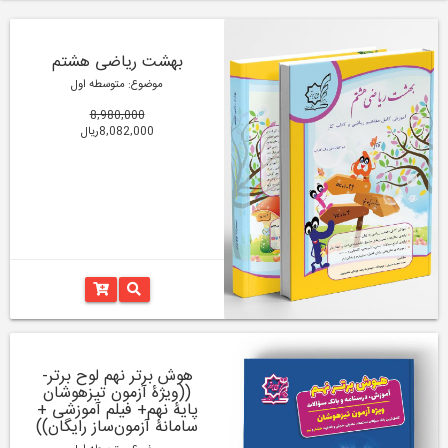
بهشت ریاضی هشتم
موضوع: متوسطه اول
8,980,000
8,082,000ریال
هوش برتر نهم لوح برتر-
((ویژۀ آزمون تیزهوشان
پایۀ نهم+ فیلم آموزشی +
سامانۀ آزمون‌ساز رایگان))