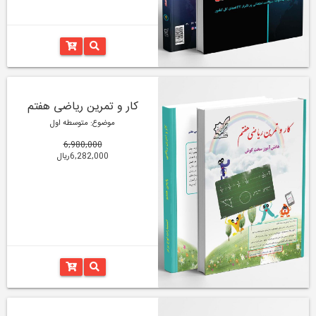
کار و تمرین ریاضی هفتم
موضوع: متوسطه اول
6,980,000
6,282,000ریال