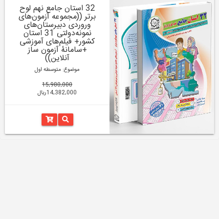
32 استان جامع نهم لوح
برتر ((مجموعه آزمون‌های
وروردی دبیرستان‌های
نمونه‌دولتی 31 استان
کشور+ فیلم‌های آموزشی
+سامانۀ آزمون ساز
آنلاین))
موضوع: متوسطه اول
15,980,000
14,382,000ریال