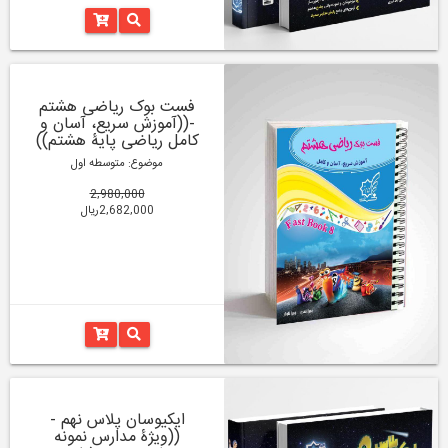
فست بوک ریاضی هشتم
-((آموزش سریع، آسان و
کامل ریاضی پایۀ هشتم))
موضوع: متوسطه اول
2,980,000
2,682,000ریال
ایکیوسان پلاس نهم -
((ویژۀ مدارس نمونه