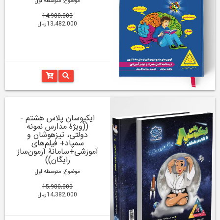
موضوع: متوسطه اول
14,980,000
13,482,000ریال
ایکیوسان پلاس هشتم -
((ویژۀ مدارس نمونه
دولتی، تیزهوشان و
سمپاد+ فیلم‌های
آموزشی+سامانۀ آزمون‌ساز
رایگان))
موضوع: متوسطه اول
15,980,000
14,382,000ریال