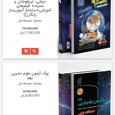
دولتی، تیزهوشان و
سمپاد+ فیلم‌های
آموزشی+سامانۀ آزمون‌ساز
رایگان))
موضوع: متوسطه اول
18,980,000
17,082,000ریال
بوک آزمون علوم تجربی
نهم
موضوع: متوسطه اول
8,980,000
8,082,000ریال