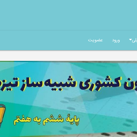
لی
ورود
عضویت