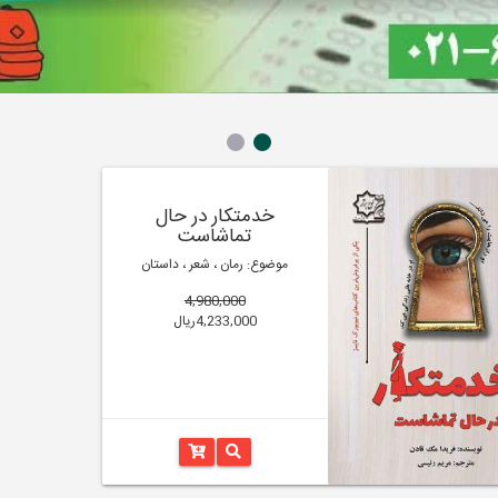
خدمتکار در حال
تماشاست
موضوع: رمان ، شعر ، داستان
4,980,000
4,233,000ریال