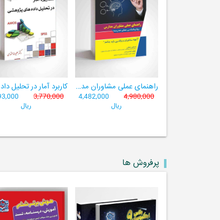
راهنمای عملی مشاوران مدارس
93,000
3,770,000
4,482,000
4,980,000
ریال
ریال
پرفروش ها