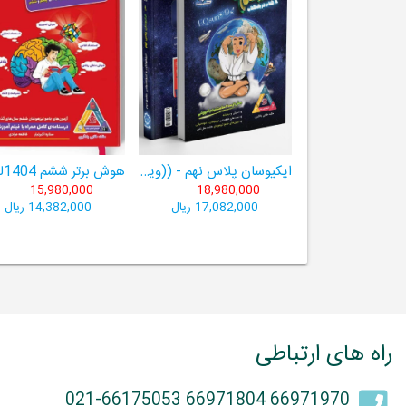
ایکیوسان پلاس نهم - ((ویژۀ مدارس نمونه دولتی، تیزهوشان و سمپاد+ فیلم‌های آموزشی+سامانۀ آزمون‌ساز رایگان))
15,980,000
18,980,000
17,082,000 ریال
14,382,000 ریال
راه های ارتباطی
66971970 66971804 021-66175053