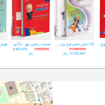
هوش برتر ششم 1404لوح برتر- ((ویژۀ آزمون تیزهوشان پایۀ ششم+ فیلم آموزشی + سامانۀ آزمون‌ساز رایگان))
32 استان ششم لوح برتر- ربات باهوش ششم ((به همراه سامانۀ آزمون‌ساز رایگان))
اسمارت ریاضی نهم - ((آموزش پیشرفتۀ ریاضی تیزهوشان و نمونه‌دولتی نهم+ سامانۀ آزمون‌ساز آنلاین))
8,982,000
9,980,000
21,980,000
19,782,000 ریال
ریال