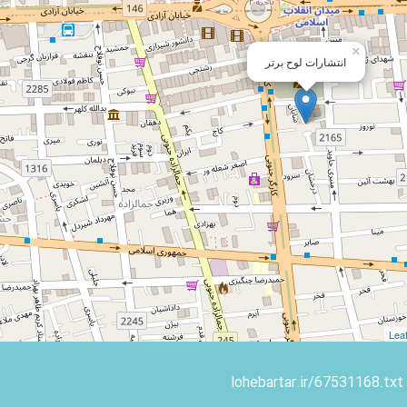
×
انتشارات لوح برتر
Leaf
lohebartar.ir/67531168.txt