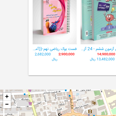
هوش آزمون ششم - 24 آزمون شبیه ساز تیزهوشان
فست بوک ریاضی نهم-((آموزش سریع، آسان و کامل ریاضی پایۀ نهم))
2,682,000
2,980,000
14,980,000
13,482,000 ریال
ریال
+
−