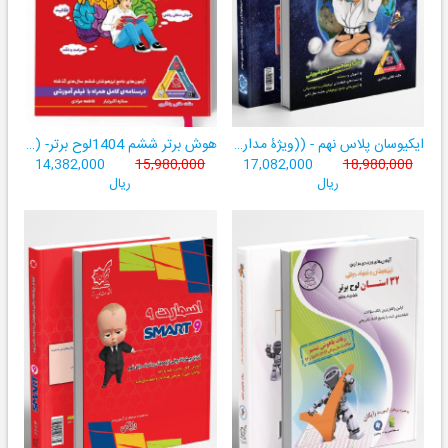
ایکیوسان پلاس نهم - ((ویژۀ مدارس نمونه دولتی، تیزهوشان و سمپاد+ فیلم‌های آموزشی+سامانۀ آزمون‌ساز رایگان))
هوش برتر ششم 1404لوح برتر- ((ویژۀ آزمون تیزهوشان پایۀ ششم+ فیلم آموزشی + سامانۀ آزمون‌ساز رایگان))
14,382,000
15,980,000
17,082,000
18,980,000
ریال
ریال