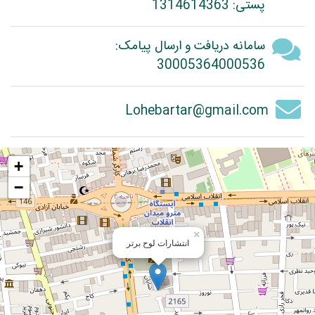
پستی: 1314614363
سامانه دریافت و ارسال پیامک:
30005364000536
Lohebartar@gmail.com
+
−
×
انتشارات لوح برتر