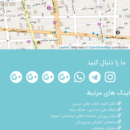
Leaflet
| Map data ©
OpenStreetMap
contributors
ما را دنبال کنید
لینک های مرتبط
دفتر تالیف کتاب های درسی
شبکه ملی مدارس- شبکه رشد
مرکز پرورش استعدادهای درخشان- سمپاد
سنجش آموزش و پرورش
سازمان سنجش