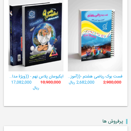
فست بوک ریاضی هشتم -((آموزش سریع، آسان و کامل ریاضی پایۀ هشتم))
ایکیوسان پلاس نهم - ((ویژۀ مدارس نمونه دولتی، تیزهوشان و سمپاد+ فیلم‌های آموزشی+سامانۀ آزمون‌ساز رایگان))
2,980,000
2,682,000 ریال
18,980,000
17,082,000
ریال
پرفروش ها