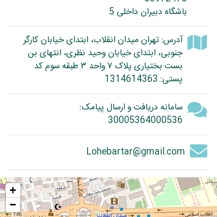
باشگاه دبیران داخلی 5
آدرس: تهران میدان انقلاب، ابتدای خیابان کارگر
جنوبی، ابتدای خیابان وحید نظری، انتهای بن
بست بختیاری پلاک ۷ واحد ۳ طبقه سوم کد
پستی: 1314614363
سامانه دریافت و ارسال پیامک:
30005364000536
Lohebartar@gmail.com
+
−