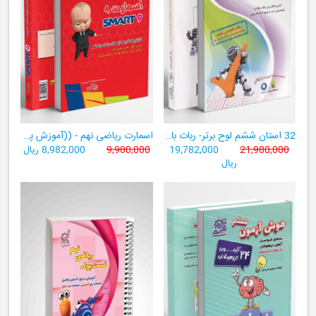
32 استان ششم لوح برتر- ربات باهوش ششم ((به همراه سامانۀ آزمون‌ساز رایگان))
اسمارت ریاضی نهم - ((آموزش پیشرفتۀ ریاضی تیزهوشان و نمونه‌دولتی نهم+ سامانۀ آزمون‌ساز آنلاین))
21,980,000
19,782,000
9,980,000
8,982,000 ریال
ریال