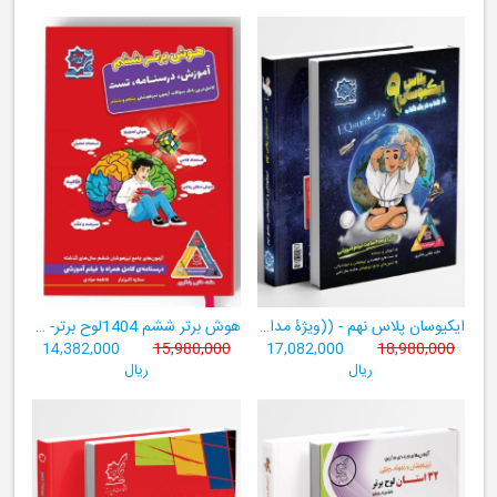
ایکیوسان پلاس نهم - ((ویژۀ مدارس نمونه دولتی، تیزهوشان و سمپاد+ فیلم‌های آموزشی+سامانۀ آزمون‌ساز رایگان))
هوش برتر ششم 1404لوح برتر- ((ویژۀ آزمون تیزهوشان پایۀ ششم+ فیلم آموزشی + سامانۀ آزمون‌ساز رایگان))
14,382,000
15,980,000
17,082,000
18,980,000
ریال
ریال