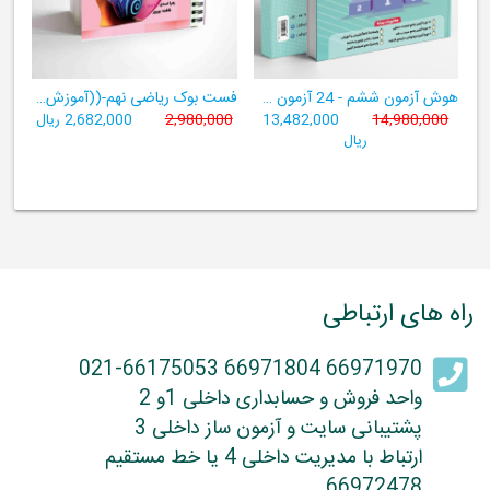
هوش آزمون ششم - 24 آزمون شبیه ساز تیزهوشان
فست بوک ریاضی نهم-((آموزش سریع، آسان و کامل ریاضی پایۀ نهم))
14,980,000
13,482,000
2,980,000
2,682,000 ریال
ریال
راه های ارتباطی
66971970 66971804 021-66175053
واحد فروش و حسابداری داخلی 1و 2
پشتیبانی سایت و آزمون ساز داخلی 3
ارتباط با مدیریت داخلی 4 یا خط مستقیم
66972478