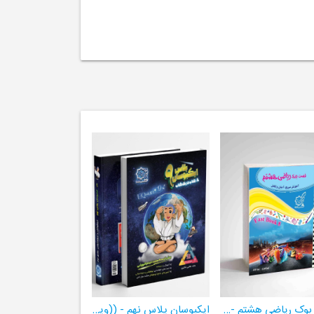
فست بوک ریاضی هشتم -((آموزش سریع، آسان و کامل ریاضی پایۀ هشتم))
ایکیوسان پلاس نهم - ((ویژۀ مدارس نمونه دولتی، تیزهوشان و سمپاد+ فیلم‌های آموزشی+سامانۀ آزمون‌ساز رایگان))