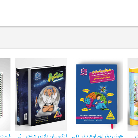
م
هوش برتر نهم لوح برتر- ((ویژۀ آزمون تیزهوشان پایۀ نهم+ فیلم آموزشی + سامانۀ آزمون‌ساز رایگان))
ایکیوسان پلاس هشتم - ((ویژۀ مدارس نمونه دولتی، تیزهوشان و سمپاد+ فیلم‌های آموزشی+سامانۀ آزمون‌ساز رایگان))