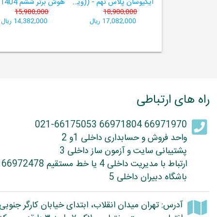
ایکیوسان پلاس نهم - ((ویژۀ مدارس نمونه دولتی، تیزهوشان و سمپاد+ فیلم‌های آموزشی+سامانۀ آزمون‌ساز رایگان))
15,980,000
18,980,000
17,082,000 ریال
14,382,000 ریال
راه های ارتباطی
66971970 66971804 021-66175053
واحد فروش و حسابداری داخلی 1و 2
پشتیبانی سایت و آزمون ساز داخلی 3
ارتباط با مدیریت داخلی 4 یا خط مستقیم 66972478
باشگاه دبیران داخلی 5
آدرس: تهران میدان انقلاب، ابتدای خیابان کارگر جنوبی