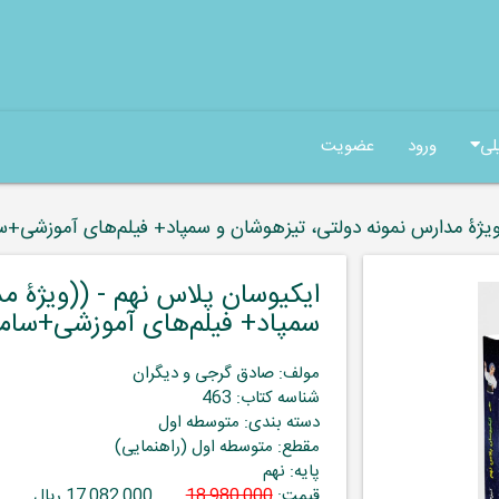
لی
ورود
عضویت
ویژۀ مدارس نمونه دولتی، تیزهوشان و سمپاد+ فیلم‌های آموزشی+سام
ایکیوسان پلاس نهم - ((ویژۀ م
سمپاد+ فیلم‌های آموزشی+سامانۀ
مولف: صادق گرجی و دیگران
شناسه کتاب: 463
دسته بندی: متوسطه اول
مقطع: متوسطه اول (راهنمایی)
پایه: نهم
قیمت:
18,980,000
17,082,000 ریال