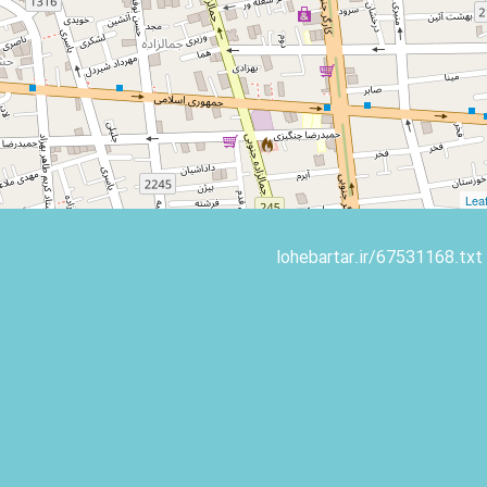
Leaf
lohebartar.ir/67531168.txt