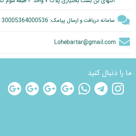
انتهای بن بست بختیاری پلاک ۷ واحد ۳ طبقه سوم کد پستی: 1314614363
سامانه دریافت و ارسال پیامک: 30005364000536
Lohebartar@gmail.com
ما را دنبال کنید