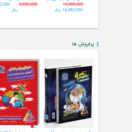
82,000
8,980,000
15,980,000
14,382,000 ریال
ریال
پرفروش ها