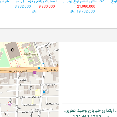
هوش برتر ششم 1404لوح برتر- ((ویژۀ آزمون تیزهوشان پایۀ ششم+ فیلم آموزشی + سامانۀ آزمون‌ساز رایگان))
32 استان ششم لوح برتر- ربات باهوش ششم ((به همراه سامانۀ آزمون‌ساز رایگان))
اسمارت ریاضی نهم - ((آموزش پیشرفتۀ ریاضی تیزهوشان و نمونه‌دولتی نهم+ سامانۀ آزمون‌ساز آنلاین))
8,982,000
9,980,000
21,980,000
19,782,000 ریال
ریال
، ابتدای خیابان وحید نظری،