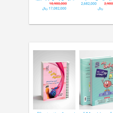
18,980,000
2,682,000
2,980
ریال
17,082,000 ریال