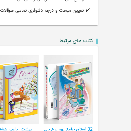
✔️ تعیین مبحث و درجه دشواری تمامی سؤالات
کتاب های مرتبط
32 استان جامع نهم لوح برتر ((مجموعه آزمون‌های وروردی دبیرستان‌های نمونه‌دولتی 31 استان کشور+ فیلم‌های آموزشی +سامانۀ آزمون ساز آنلاین))
بهشت ریاضی هشت