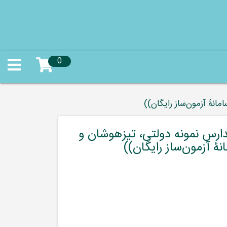
0
انۀ آزمون‌ساز رایگان))
دارس نمونه دولتی، تیزهوشان و
 آزمون‌ساز رایگان))