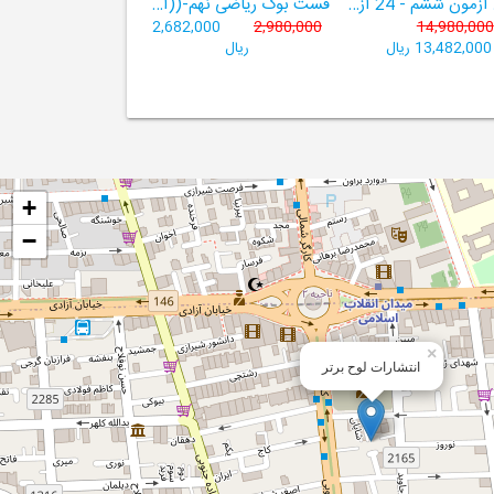
هوش آزمون ششم - 24 آزمون شبیه ساز تیزهوشان
فست بوک ریاضی نهم-((آموزش سریع، آسان و کامل ریاضی پایۀ نهم))
2,682,000
2,980,000
14,980,000
13,482,000 ریال
ریال
+
−
×
انتشارات لوح برتر